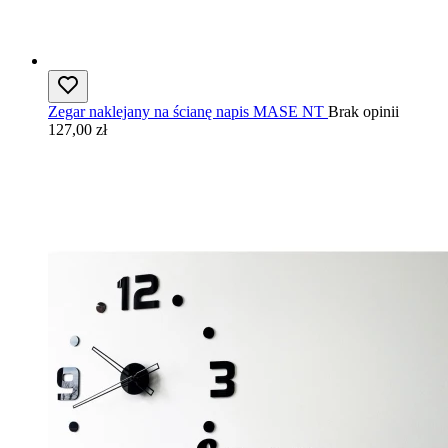
Zegar naklejany na ścianę napis MASE NT
Brak opinii
127,00 zł