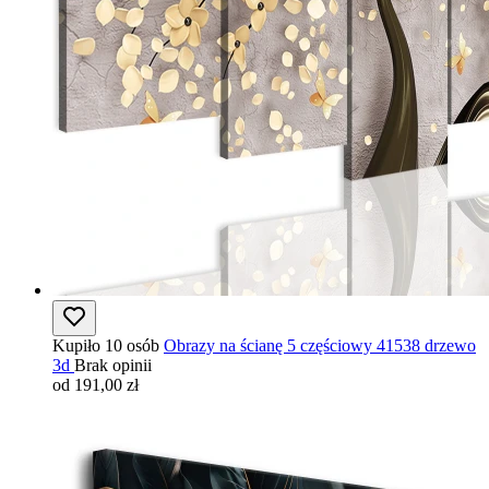
Kupiło 10 osób
Obrazy na ścianę 5 częściowy 41538 drzewo
3d
Brak opinii
od 191,00 zł