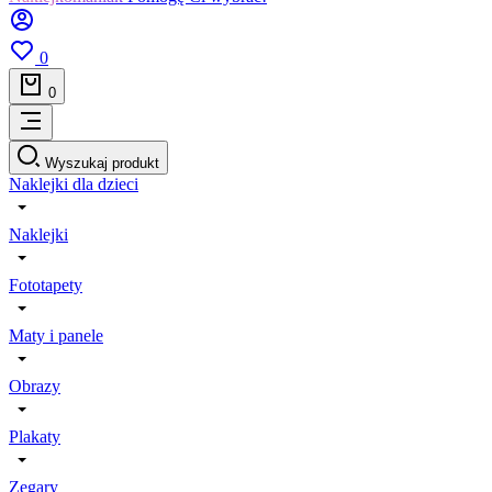
0
0
Wyszukaj produkt
Naklejki dla dzieci
Naklejki
Fototapety
Maty i panele
Obrazy
Plakaty
Zegary