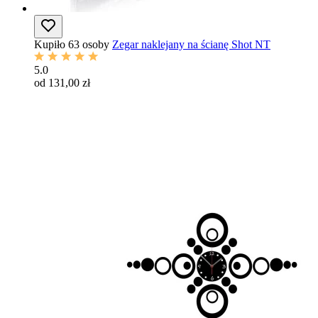
Kupiło 63 osoby
Zegar naklejany na ścianę Shot NT
5.0
od 131,00 zł