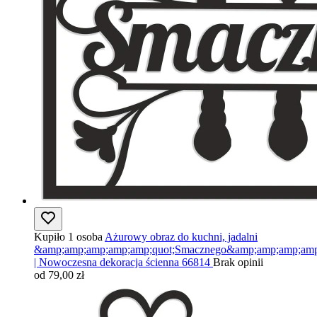
Kupiło 1 osoba
Ażurowy obraz do kuchni, jadalni
&amp;amp;amp;amp;amp;quot;Smacznego&amp;amp;amp;amp
| Nowoczesna dekoracja ścienna 66814
Brak opinii
od 79,00 zł