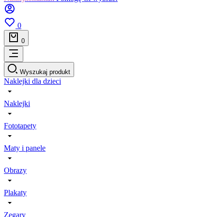
0
0
Wyszukaj produkt
Naklejki dla dzieci
Naklejki
Fototapety
Maty i panele
Obrazy
Plakaty
Zegary