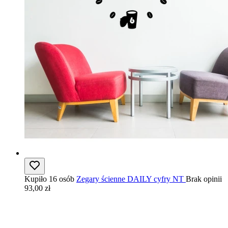
Kupiło 16 osób
Zegary ścienne DAILY cyfry NT
Brak opinii
93,00 zł