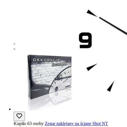
Kupiło 63 osoby
Zegar naklejany na ścianę Shot NT