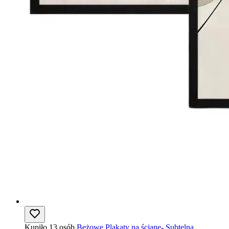
Kupiło 13 osób
Beżowe Plakaty na ścianę- Subtelna