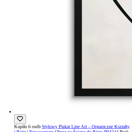
Kupiło 6 osób
Stylowy Plakat Line Art – Organiczne Kształty
i Beże | Nowoczesny Obraz na Ścianę do Biura P94244
Brak