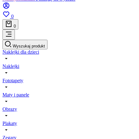
0
0
Wyszukaj produkt
Naklejki dla dzieci
Naklejki
Fototapety
Maty i panele
Obrazy
Plakaty
Zegary