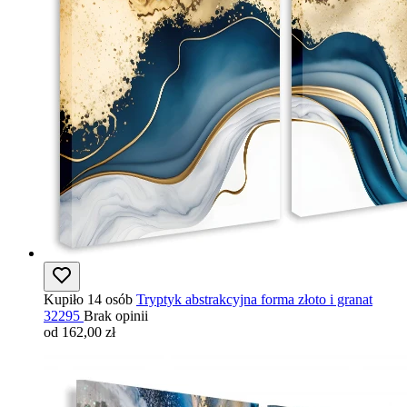
Kupiło 14 osób
Tryptyk abstrakcyjna forma złoto i granat
32295
Brak opinii
od 162,00 zł