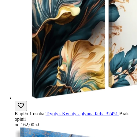
Kupiło 1 osoba
Tryptyk Kwiaty - płynna farba 32451
Brak
opinii
od 162,00 zł