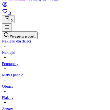
0
0
Wyszukaj produkt
Naklejki dla dzieci
Naklejki
Fototapety
Maty i panele
Obrazy
Plakaty
Zegary