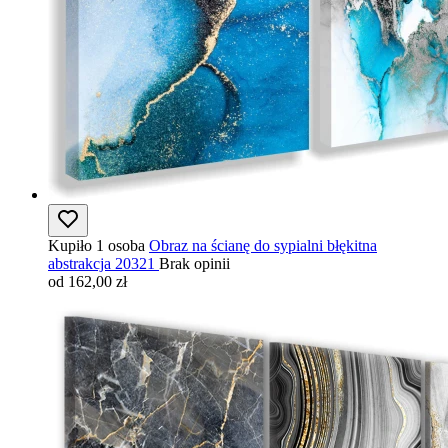
Kupiło 1 osoba
Obraz na ścianę do sypialni błękitna
abstrakcja 20321
Brak opinii
od 162,00 zł