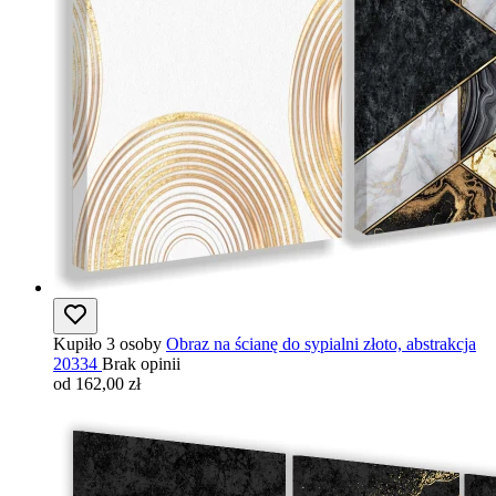
Kupiło 3 osoby
Obraz na ścianę do sypialni złoto, abstrakcja
20334
Brak opinii
od 162,00 zł