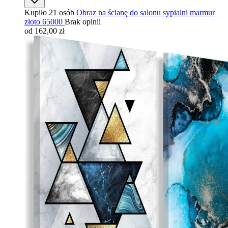
Kupiło 21 osób
Obraz na ścianę do salonu sypialni marmur
złoto 65000
Brak opinii
od 162,00 zł