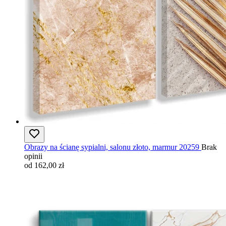
Obrazy na ścianę sypialni, salonu złoto, marmur 20259
Brak
opinii
od 162,00 zł