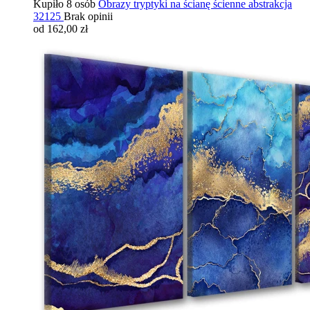
Kupiło 8 osób
Obrazy tryptyki na ścianę ścienne abstrakcja
32125
Brak opinii
od 162,00 zł