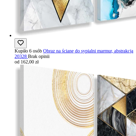
Kupiło 6 osób
Obraz na ścianę do sypialni marmur, abstrakcja
20328
Brak opinii
od 162,00 zł