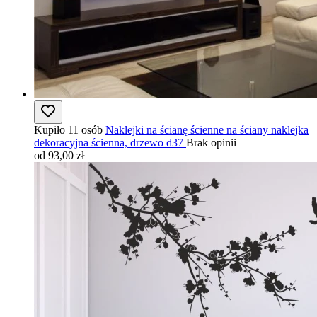
Kupiło 11 osób
Naklejki na ścianę ścienne na ściany naklejka
dekoracyjna ścienna, drzewo d37
Brak opinii
od 93,00 zł