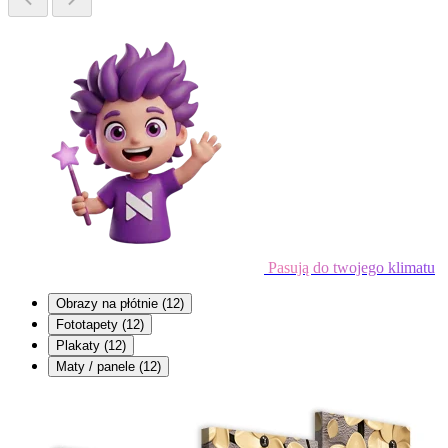
Pasują do twojego klimatu
Obrazy na płótnie
(12)
Fototapety
(12)
Plakaty
(12)
Maty / panele
(12)