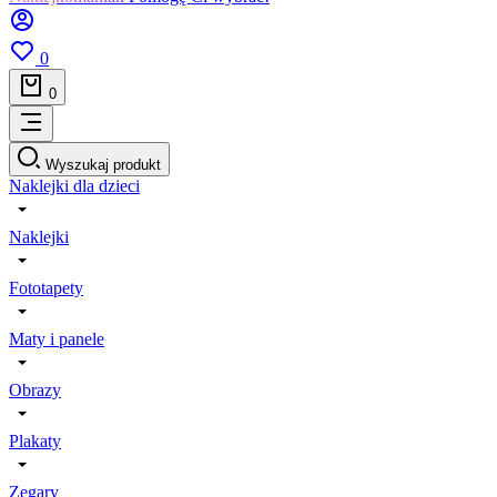
0
0
Wyszukaj produkt
Naklejki dla dzieci
Naklejki
Fototapety
Maty i panele
Obrazy
Plakaty
Zegary