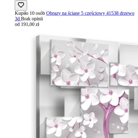
Kupiło 10 osób
Obrazy na ścianę 5 częściowy 41538 drzewo
3d
Brak opinii
od 191,00 zł