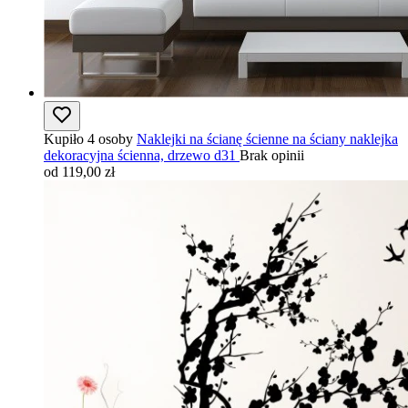
Kupiło 4 osoby
Naklejki na ścianę ścienne na ściany naklejka
dekoracyjna ścienna, drzewo d31
Brak opinii
od 119,00 zł