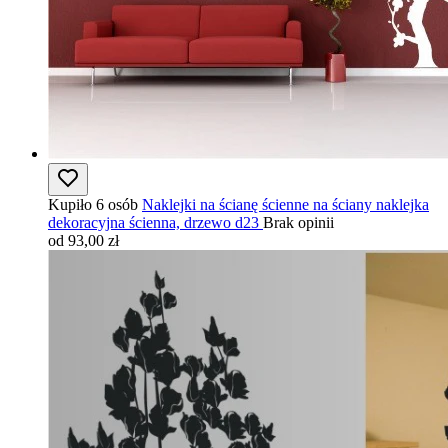
Kupiło 6 osób
Naklejki na ścianę ścienne na ściany naklejka
dekoracyjna ścienna, drzewo d23
Brak opinii
od 93,00 zł