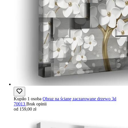
Kupiło 1 osoba
Obraz na ścianę zaczarowane drzewo 3d
70013
Brak opinii
od 159,00 zł