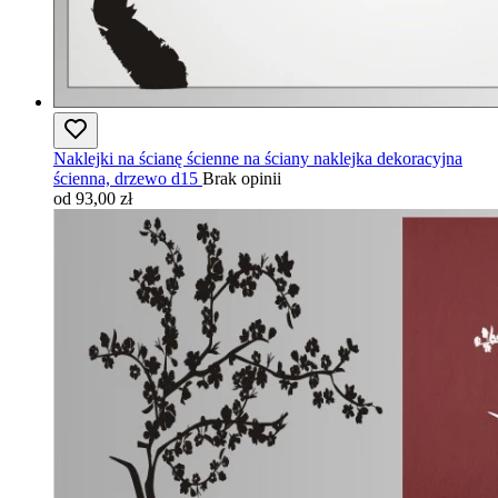
Naklejki na ścianę ścienne na ściany naklejka dekoracyjna
ścienna, drzewo d15
Brak opinii
od 93,00 zł