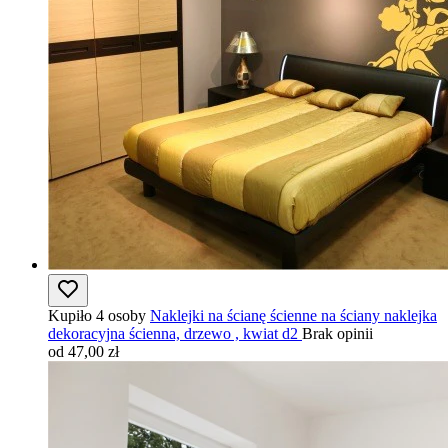
Kupiło 4 osoby
Naklejki na ścianę ścienne na ściany naklejka
dekoracyjna ścienna, drzewo , kwiat d2
Brak opinii
od 47,00 zł