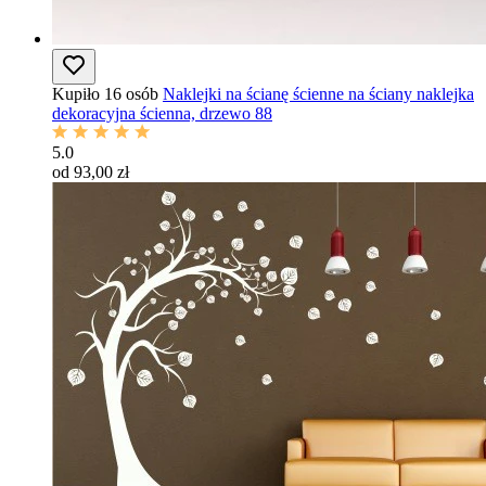
Kupiło 16 osób
Naklejki na ścianę ścienne na ściany naklejka
dekoracyjna ścienna, drzewo 88
5.0
od 93,00 zł