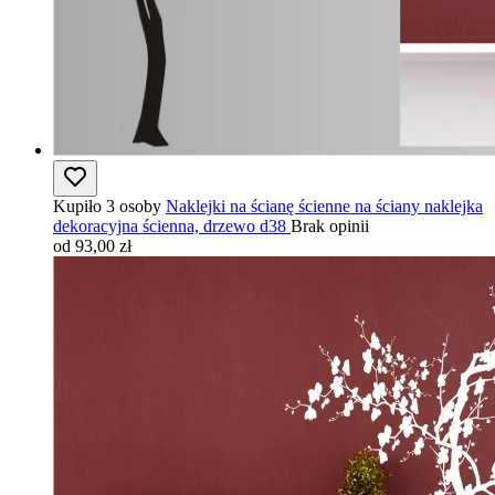
Kupiło 3 osoby
Naklejki na ścianę ścienne na ściany naklejka
dekoracyjna ścienna, drzewo d38
Brak opinii
od 93,00 zł