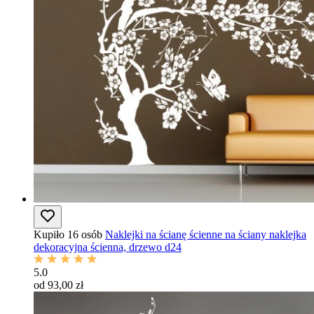
Kupiło 16 osób
Naklejki na ścianę ścienne na ściany naklejka
dekoracyjna ścienna, drzewo d24
5.0
od 93,00 zł