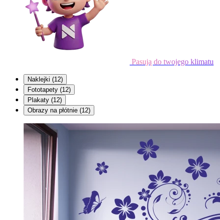
Pasują do twojego klimatu
Naklejki
(12)
Fototapety
(12)
Plakaty
(12)
Obrazy na płótnie
(12)