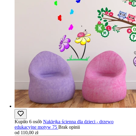
Kupiło 6 osób
Naklejka ścienna dla dzieci - drzewo
edukacyjne motyw 75
Brak opinii
od 110,00 zł