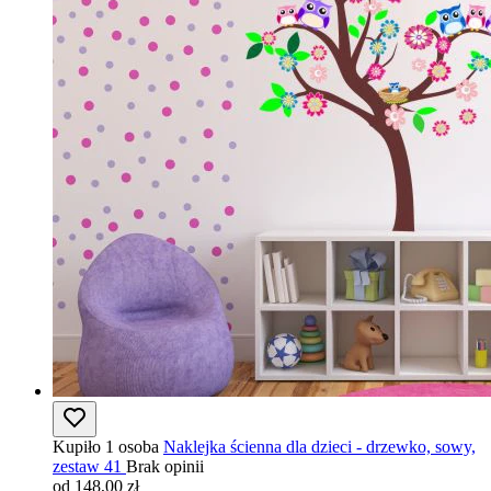
Kupiło 1 osoba
Naklejka ścienna dla dzieci - drzewko, sowy,
zestaw 41
Brak opinii
od 148,00 zł