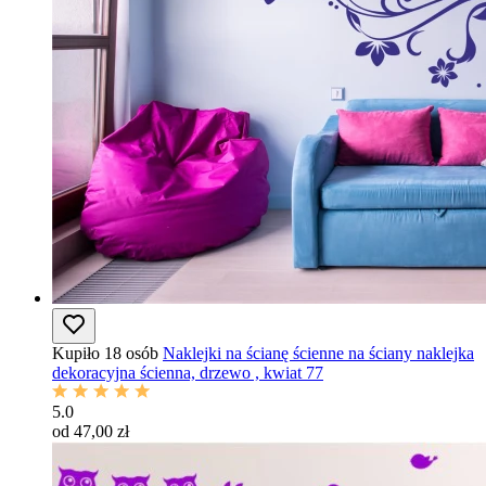
Kupiło 18 osób
Naklejki na ścianę ścienne na ściany naklejka
dekoracyjna ścienna, drzewo , kwiat 77
5.0
od 47,00 zł