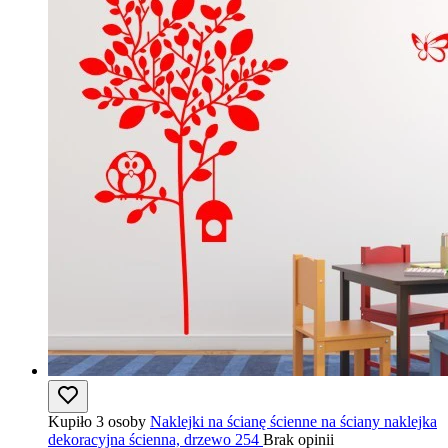
Kupiło 3 osoby
Naklejki na ścianę ścienne na ściany naklejka
dekoracyjna ścienna, drzewo 254
Brak opinii