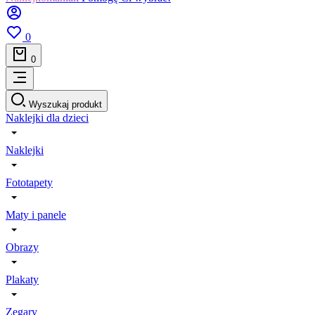
0
0
Wyszukaj produkt
Naklejki dla dzieci
Naklejki
Fototapety
Maty i panele
Obrazy
Plakaty
Zegary