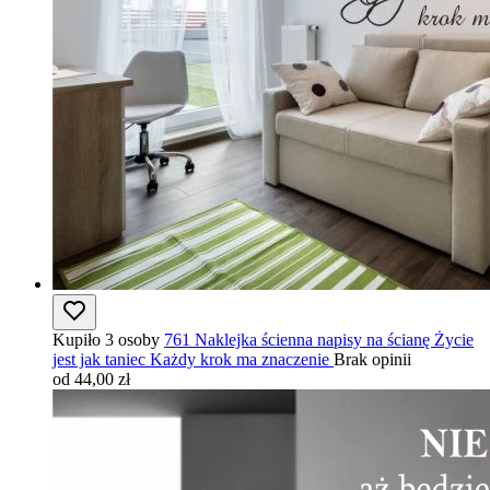
Kupiło 3 osoby
761 Naklejka ścienna napisy na ścianę Życie
jest jak taniec Każdy krok ma znaczenie
Brak opinii
od 44,00 zł