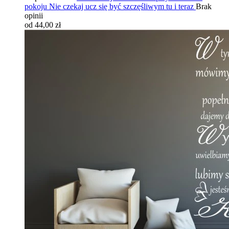
pokoju Nie czekaj ucz się być szczęśliwym tu i teraz
Brak
opinii
od 44,00 zł