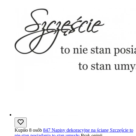
Kupiło 8 osób
847 Napisy dekoracyjne na ścianę Szczęście to
nie stan posiadania to stan umysłu
Brak opinii