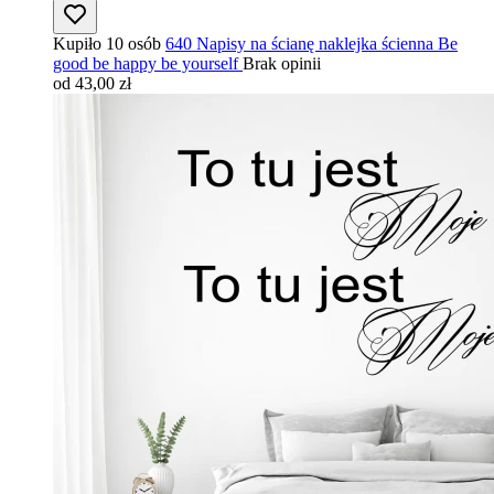
Kupiło 10 osób
640 Napisy na ścianę naklejka ścienna Be
good be happy be yourself
Brak opinii
od 43,00 zł