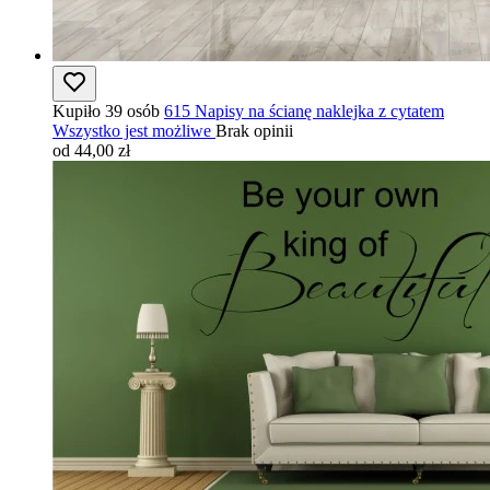
Kupiło 39 osób
615 Napisy na ścianę naklejka z cytatem
Wszystko jest możliwe
Brak opinii
od 44,00 zł