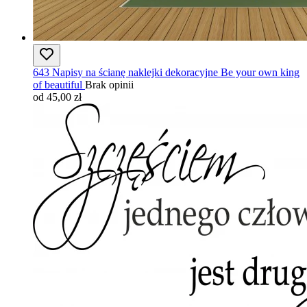
643 Napisy na ścianę naklejki dekoracyjne Be your own king
of beautiful
Brak opinii
od 45,00 zł