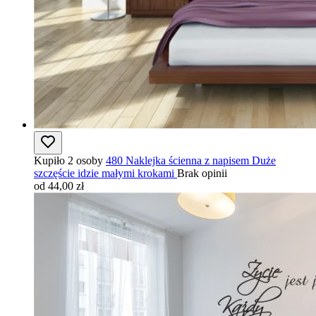
Kupiło 2 osoby
480 Naklejka ścienna z napisem Duże
szczęście idzie małymi krokami
Brak opinii
od 44,00 zł