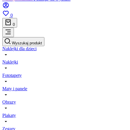
0
0
Wyszukaj produkt
Naklejki dla dzieci
Naklejki
Fototapety
Maty i panele
Obrazy
Plakaty
Zegary