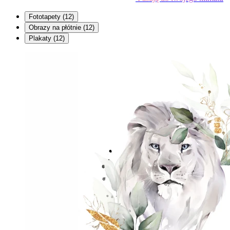
Fototapety
(12)
Obrazy na płótnie
(12)
Plakaty
(12)