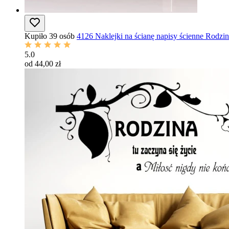
Kupiło 39 osób
4126 Naklejki na ścianę napisy ścienne Rodzina
5.0
od 44,00 zł