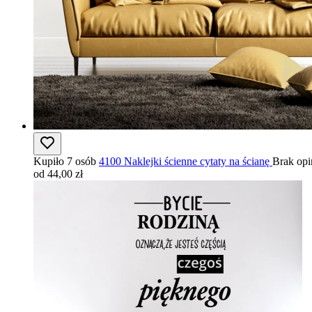
Kupiło 7 osób
4100 Naklejki ścienne cytaty na ścianę
Brak opi
od 44,00 zł