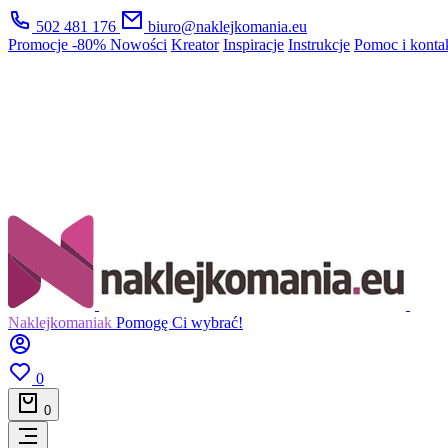
502 481 176
biuro@naklejkomania.eu
Promocje
-80%
Nowości
Kreator
Inspiracje
Instrukcje
Pomoc i konta
Naklejkomaniak
Pomogę Ci wybrać!
0
0