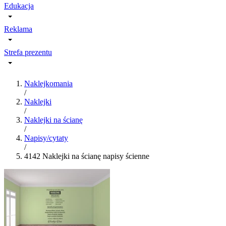
Edukacja
Reklama
Strefa prezentu
Naklejkomania
/
Naklejki
/
Naklejki na ścianę
/
Napisy/cytaty
/
4142 Naklejki na ścianę napisy ścienne