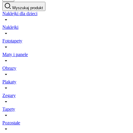
Wyszukaj produkt
Naklejki dla dzieci
Naklejki
Fototapety
Maty i panele
Obrazy
Plakaty
Zegary
Tapety
Pozostałe