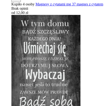
Kupiło 4 osoby
Magnesy z cytatami mg 37 magnes z cytatem
Brak opinii
od 12,00 zł