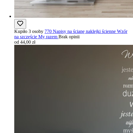
Kupiło 3 osoby
770 Napisy na ścianę naklejki ścienne Wzór
na szczęście My razem
Brak opinii
od 44,00 zł