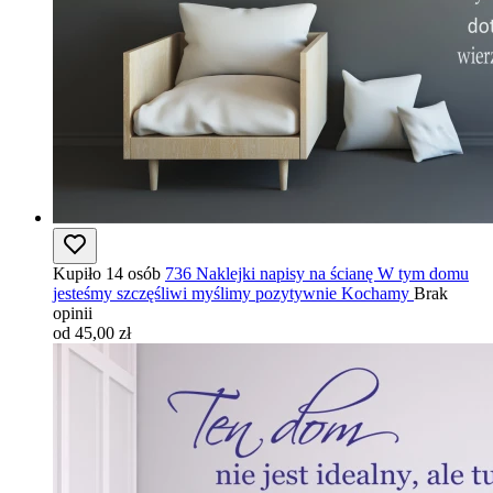
Kupiło 14 osób
736 Naklejki napisy na ścianę W tym domu
jesteśmy szczęśliwi myślimy pozytywnie Kochamy
Brak
opinii
od 45,00 zł