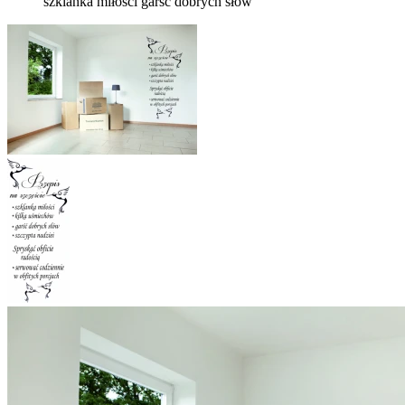
szklanka miłości garść dobrych słów