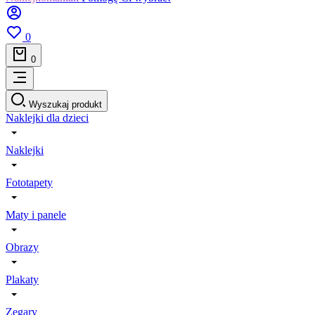
0
0
Wyszukaj produkt
Naklejki dla dzieci
Naklejki
Fototapety
Maty i panele
Obrazy
Plakaty
Zegary