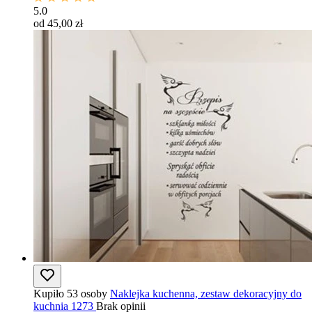
5.0
od 45,00 zł
Kupiło 53 osoby
Naklejka kuchenna, zestaw dekoracyjny do
kuchnia 1273
Brak opinii