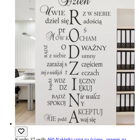
Kupiło 37 osób
460 Naklejki cytat na ścianę , przepis na