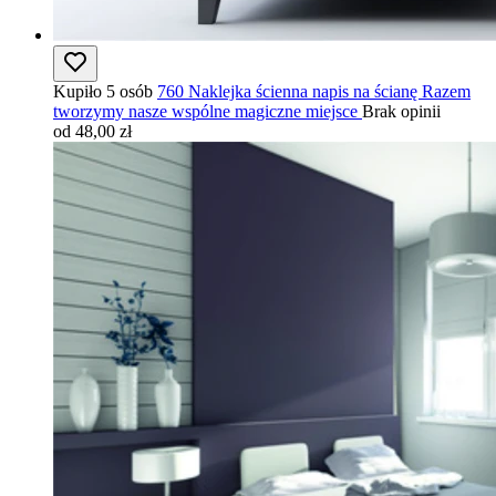
Kupiło 5 osób
760 Naklejka ścienna napis na ścianę Razem
tworzymy nasze wspólne magiczne miejsce
Brak opinii
od 48,00 zł