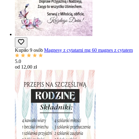
Kupiło 9 osób
Magnesy z cytatami mg 60 magnes z cytatem
5.0
od 12,00 zł