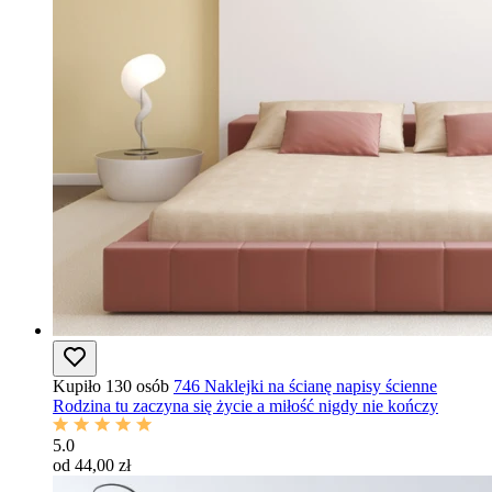
Kupiło 130 osób
746 Naklejki na ścianę napisy ścienne
Rodzina tu zaczyna się życie a miłość nigdy nie kończy
5.0
od 44,00 zł