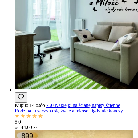
Kupiło 14 osób
750 Naklejki na ścianę napisy ścienne
Rodzina tu zaczyna się życie a miłość nigdy nie kończy
5.0
od 44,00 zł