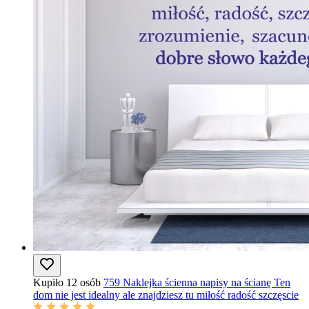
Kupiło 12 osób
759 Naklejka ścienna napisy na ścianę Ten
dom nie jest idealny ale znajdziesz tu miłość radość szczęscie