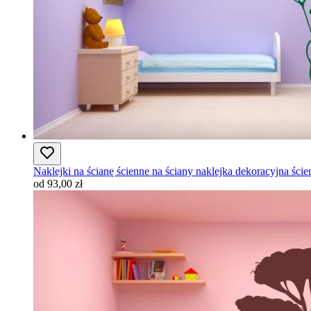
Naklejki na ścianę ścienne na ściany naklejka dekoracyjna ści
od 93,00 zł