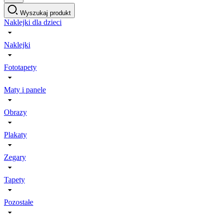
Wyszukaj produkt
Naklejki dla dzieci
Naklejki
Fototapety
Maty i panele
Obrazy
Plakaty
Zegary
Tapety
Pozostałe