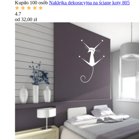
Kupiło 100 osób
Naklejka dekoracyjna na ścianę koty 805
4.7
od 32,00 zł