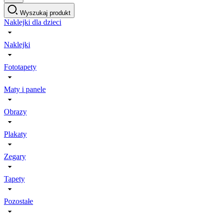
Wyszukaj produkt
Naklejki dla dzieci
Naklejki
Fototapety
Maty i panele
Obrazy
Plakaty
Zegary
Tapety
Pozostałe