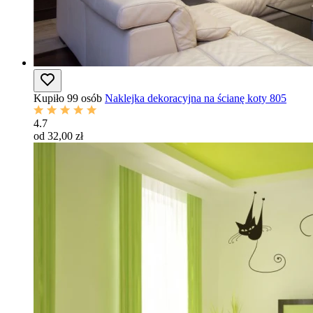
Kupiło 99 osób
Naklejka dekoracyjna na ścianę koty 805
4.7
od 32,00 zł