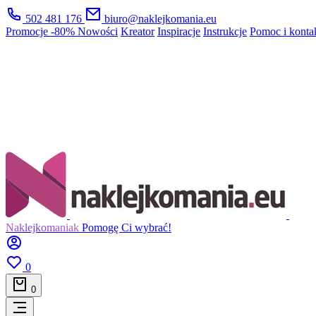
502 481 176
biuro@naklejkomania.eu
Promocje
-80%
Nowości
Kreator
Inspiracje
Instrukcje
Pomoc i konta
Naklejkomaniak
Pomogę Ci wybrać!
0
0