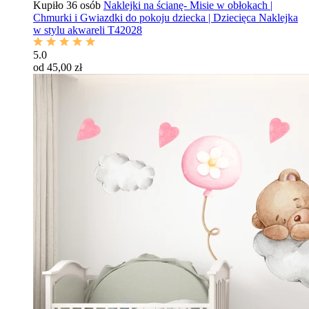
Kupiło 36 osób
Naklejki na ścianę- Misie w obłokach |
Chmurki i Gwiazdki do pokoju dziecka | Dziecięca Naklejka
w stylu akwareli T42028
5.0
od 45,00 zł