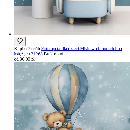
Kupiło 7 osób
Fototapeta dla dzieci Misie w chmurach i na
księżycu 21268
Brak opinii
od 36,00 zł