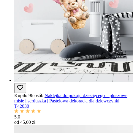
Kupiło 96 osób
Naklejka do pokoju dziecięcego – pluszowe
misie i serduszka | Pastelowa dekoracja dla dziewczynki
T42030
5.0
od 45,00 zł