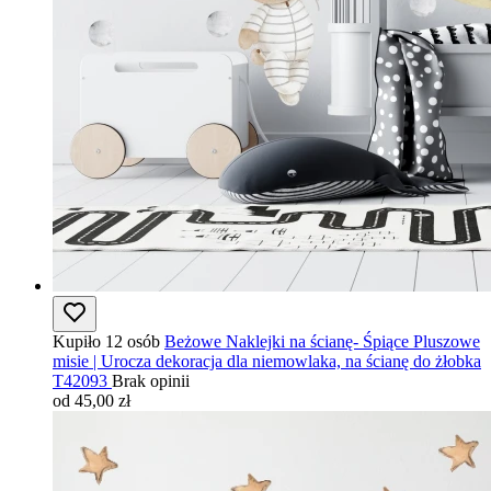
Kupiło 12 osób
Beżowe Naklejki na ścianę- Śpiące Pluszowe
misie | Urocza dekoracja dla niemowlaka, na ścianę do żłobka
T42093
Brak opinii
od 45,00 zł