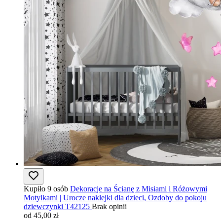
Kupiło 9 osób
Dekoracje na Ścianę z Misiami i Różowymi
Motylkami | Urocze naklejki dla dzieci, Ozdoby do pokoju
dziewczynki T42125
Brak opinii
od 45,00 zł