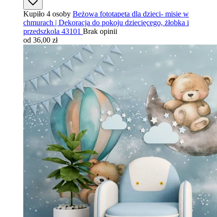
Kupiło 4 osoby
Beżowa fototapeta dla dzieci- misie w
chmurach | Dekoracja do pokoju dziecięcego, żłobka i
przedszkola 43101
Brak opinii
od 36,00 zł