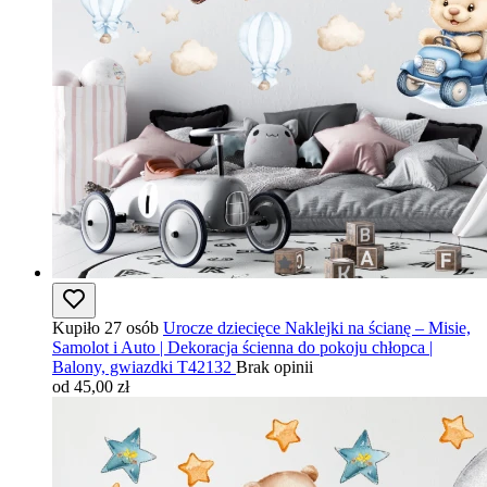
Kupiło 27 osób
Urocze dziecięce Naklejki na ścianę – Misie,
Samolot i Auto | Dekoracja ścienna do pokoju chłopca |
Balony, gwiazdki T42132
Brak opinii
od 45,00 zł