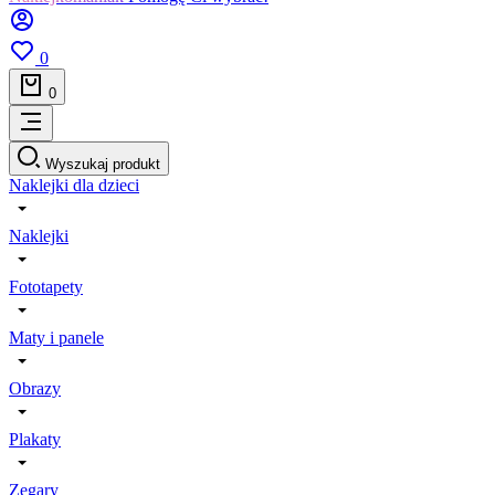
0
0
Wyszukaj produkt
Naklejki dla dzieci
Naklejki
Fototapety
Maty i panele
Obrazy
Plakaty
Zegary