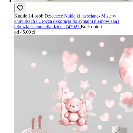
Kupiło 14 osób
Dziecięce Naklejki na ścianę- Misie w
chmurkach | Urocza dekoracja do sypialni niemowlaka |
Obrazki ścienne dla dzieci T42027
Brak opinii
od 45,00 zł