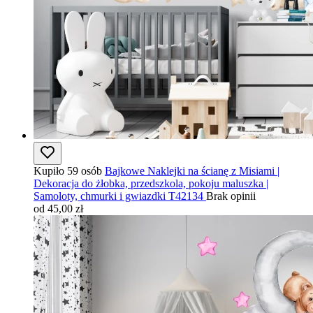
Kupiło 59 osób
Bajkowe Naklejki na ścianę z Misiami |
Dekoracja do żłobka, przedszkola, pokoju maluszka |
Samoloty, chmurki i gwiazdki T42134
Brak opinii
od 45,00 zł