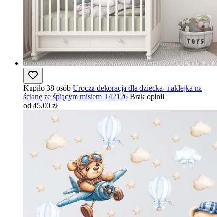
Kupiło 38 osób
Urocza dekoracja dla dziecka- naklejka na
ścianę ze śpiącym misiem T42126
Brak opinii
od 45,00 zł