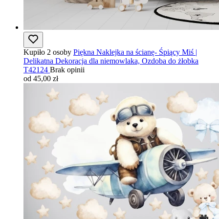
Kupiło 2 osoby
Piękna Naklejka na ścianę- Śpiący Miś |
Delikatna Dekoracja dla niemowlaka, Ozdoba do żłobka
T42124
Brak opinii
od 45,00 zł