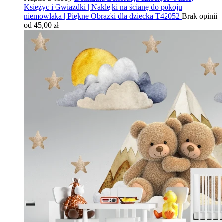
Księżyc i Gwiazdki | Naklejki na ścianę do pokoju
niemowlaka | Piękne Obrazki dla dziecka T42052
Brak opinii
od 45,00 zł