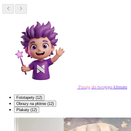
Pasują do twojego klimatu
Fototapety
(12)
Obrazy na płótnie
(12)
Plakaty
(12)