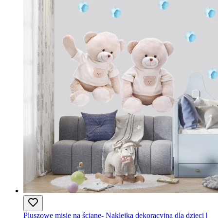
Pluszowe misie na ścianę- Naklejka dekoracyjna dla dzieci |