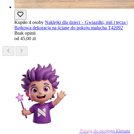
Kupiło 4 osoby
Naklejki dla dzieci – Gwiazdki, miś i tęcza |
Bajkowa dekoracja na ścianę do pokoju malucha T42092
Brak opinii
od 45,00 zł
Pasują do twojego klimatu