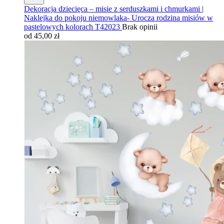
Dekoracja dziecięca – misie z serduszkami i chmurkami |
Naklejka do pokoju niemowlaka- Urocza rodzina misiów w
pastelowych kolorach T42023
Brak opinii
od 45,00 zł