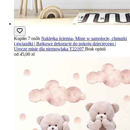
Kupiło 7 osób
Naklejka ścienna- Misie w samolocie, chmurki
i gwiazdki | Bajkowe dekoracje do pokoju dziecięcego |
Urocze misie dla niemowlaka T22107
Brak opinii
od 45,00 zł