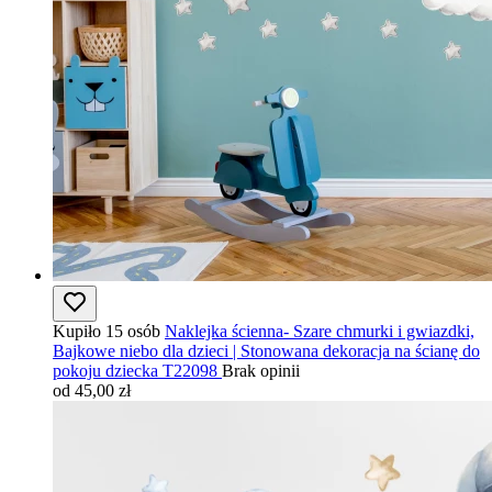
Kupiło 15 osób
Naklejka ścienna- Szare chmurki i gwiazdki,
Bajkowe niebo dla dzieci | Stonowana dekoracja na ścianę do
pokoju dziecka T22098
Brak opinii
od 45,00 zł