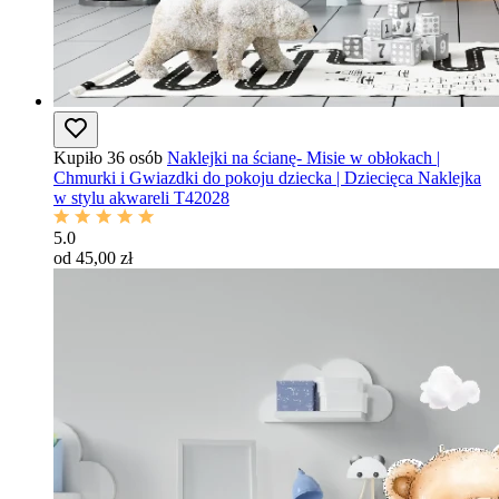
Kupiło 36 osób
Naklejki na ścianę- Misie w obłokach |
Chmurki i Gwiazdki do pokoju dziecka | Dziecięca Naklejka
w stylu akwareli T42028
5.0
od 45,00 zł