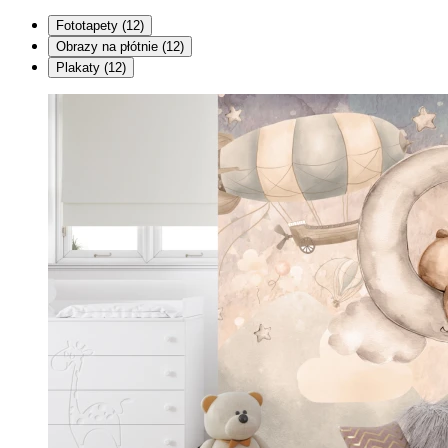
Fototapety
(12)
Obrazy na płótnie
(12)
Plakaty
(12)