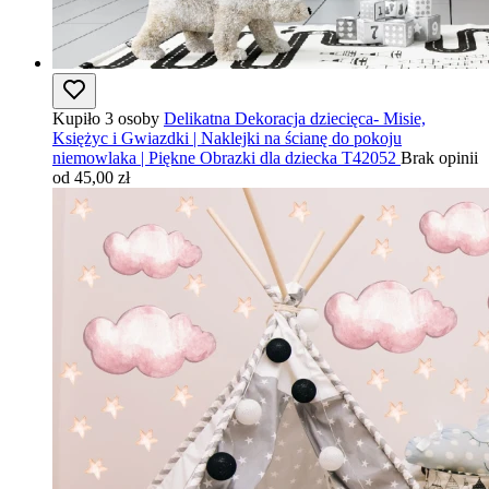
Kupiło 3 osoby
Delikatna Dekoracja dziecięca- Misie,
Księżyc i Gwiazdki | Naklejki na ścianę do pokoju
niemowlaka | Piękne Obrazki dla dziecka T42052
Brak opinii
od 45,00 zł