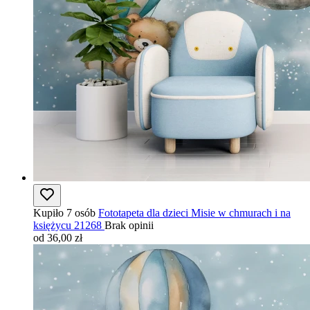
Kupiło 7 osób
Fototapeta dla dzieci Misie w chmurach i na
księżycu 21268
Brak opinii
od 36,00 zł