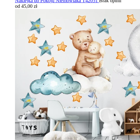
Naklejka do Pokoju Niemowlaka T42051
Brak opinii
od 45,00 zł