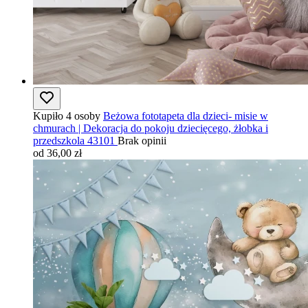
Kupiło 4 osoby
Beżowa fototapeta dla dzieci- misie w
chmurach | Dekoracja do pokoju dziecięcego, żłobka i
przedszkola 43101
Brak opinii
od 36,00 zł