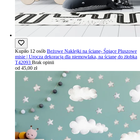
Kupiło 12 osób
Beżowe Naklejki na ścianę- Śpiące Pluszowe
misie | Urocza dekoracja dla niemowlaka, na ścianę do żłobka
T42093
Brak opinii
od 45,00 zł