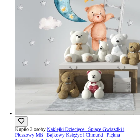
Kupiło 3 osoby
Naklejki Dziecięce– Śpiące Gwiazdki i
Pluszowy Miś | Bajkowy Księżyc i Chmurki | Piękna