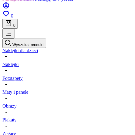
0
0
Wyszukaj produkt
Naklejki dla dzieci
Naklejki
Fototapety
Maty i panele
Obrazy
Plakaty
Zegary