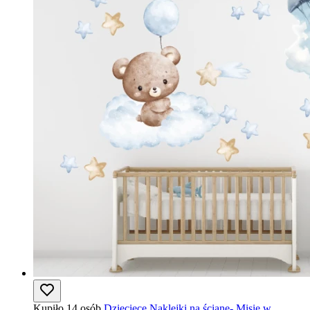
Kupiło 14 osób
Dziecięce Naklejki na ścianę- Misie w