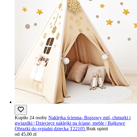
Kupiło 24 osoby
Naklejka ścienna- Brązowy miś, chmurki i
gwiazdki | Dziecięce naklejki na ścianę, meble | Bajkowe
Obrazki do sypialni dziecka T22105
Brak opinii
od 45,00 zł