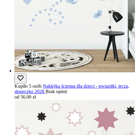
Kupiło 5 osób
Naklejka ścienna dla dzieci - gwiazdki, tęcza,
słoneczko 2028
Brak opinii
od 56,00 zł