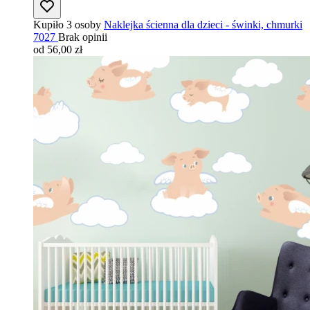
Kupiło 3 osoby
Naklejka ścienna dla dzieci - świnki, chmurki
7027
Brak opinii
od 56,00 zł