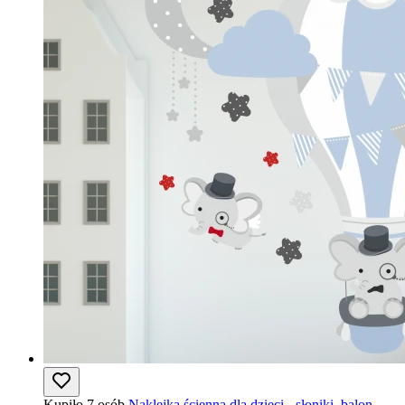
Kupiło 7 osób
Naklejka ścienna dla dzieci - słoniki, balon,