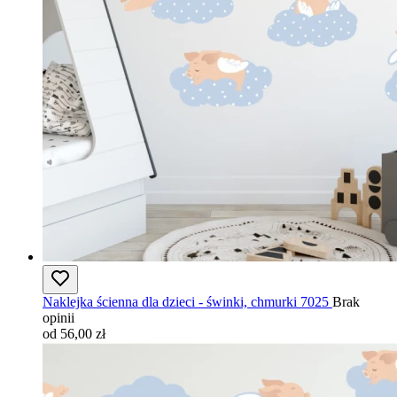
Naklejka ścienna dla dzieci - świnki, chmurki 7025
Brak
opinii
od 56,00 zł