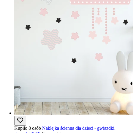
Kupiło 8 osób
Naklejka ścienna dla dzieci - gwiazdki,