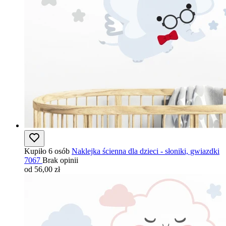
Kupiło 6 osób
Naklejka ścienna dla dzieci - słoniki, gwiazdki
7067
Brak opinii
od 56,00 zł