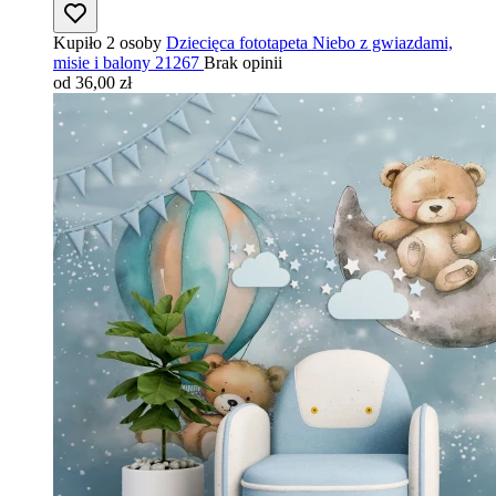
Kupiło 2 osoby
Dziecięca fototapeta Niebo z gwiazdami,
misie i balony 21267
Brak opinii
od 36,00 zł