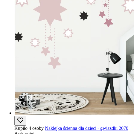
Kupiło 4 osoby
Naklejka ścienna dla dzieci - gwiazdki 2070
Brak opinii