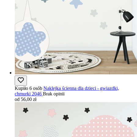
Kupiło 6 osób
Naklejka ścienna dla dzieci - gwiazdki,
chmurki 2046
Brak opinii
od 56,00 zł