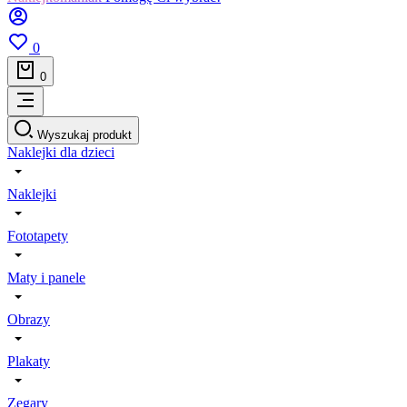
0
0
Wyszukaj produkt
Naklejki dla dzieci
Naklejki
Fototapety
Maty i panele
Obrazy
Plakaty
Zegary