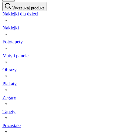
Wyszukaj produkt
Naklejki dla dzieci
Naklejki
Fototapety
Maty i panele
Obrazy
Plakaty
Zegary
Tapety
Pozostałe