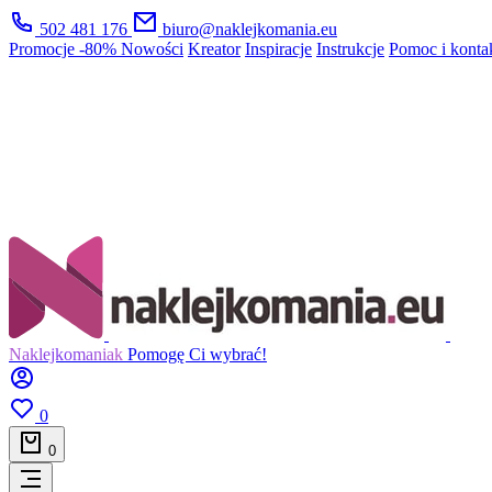
502 481 176
biuro@naklejkomania.eu
Promocje
-80%
Nowości
Kreator
Inspiracje
Instrukcje
Pomoc i konta
Naklejkomaniak
Pomogę Ci wybrać!
0
0