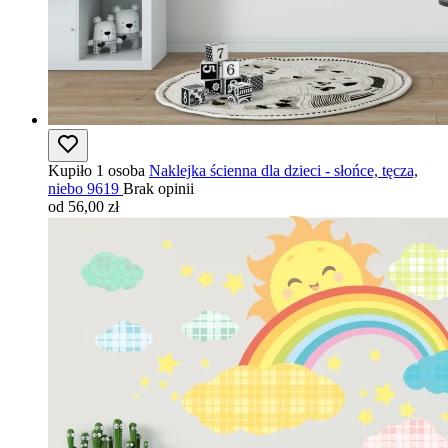
Kupiło 1 osoba
Naklejka ścienna dla dzieci - słońce, tęcza,
niebo 9619
Brak opinii
od 56,00 zł