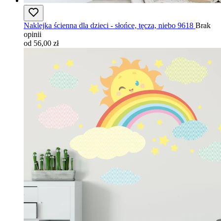
Naklejka ścienna dla dzieci - słońce, tęcza, niebo 9618
Brak
opinii
od 56,00 zł