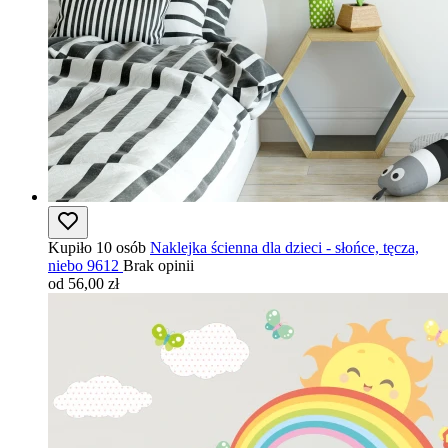
Kupiło 10 osób
Naklejka ścienna dla dzieci - słońce, tęcza,
niebo 9612
Brak opinii
od 56,00 zł