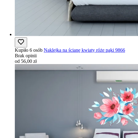
Kupiło 6 osób
Naklejka na ścianę kwiaty róże pąki 9866
Brak opinii
od 56,00 zł