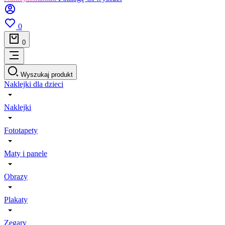
0
0
Wyszukaj produkt
Naklejki dla dzieci
Naklejki
Fototapety
Maty i panele
Obrazy
Plakaty
Zegary