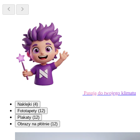
Pasują do twojego klimatu
Naklejki
(4)
Fototapety
(12)
Plakaty
(12)
Obrazy na płótnie
(12)