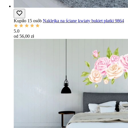
Kupiło 15 osób
Naklejka na ścianę kwiaty bukiet płatki 9864
5.0
od 56,00 zł