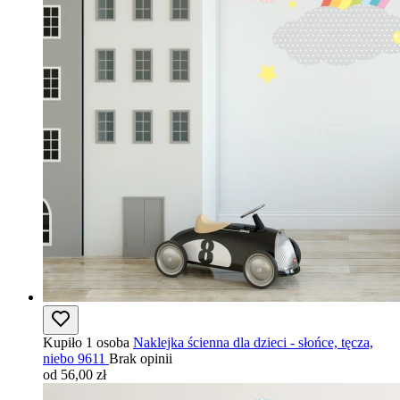
Kupiło 1 osoba
Naklejka ścienna dla dzieci - słońce, tęcza,
niebo 9611
Brak opinii
od 56,00 zł