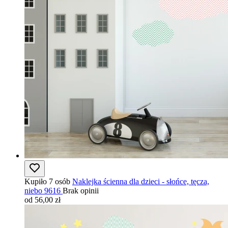
Kupiło 7 osób
Naklejka ścienna dla dzieci - słońce, tęcza,
niebo 9616
Brak opinii
od 56,00 zł