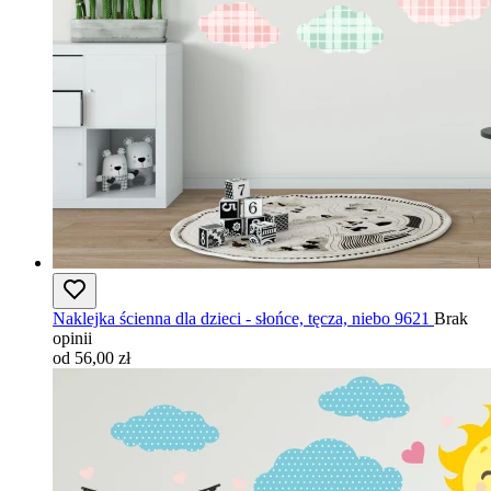
Naklejka ścienna dla dzieci - słońce, tęcza, niebo 9621
Brak
opinii
od 56,00 zł