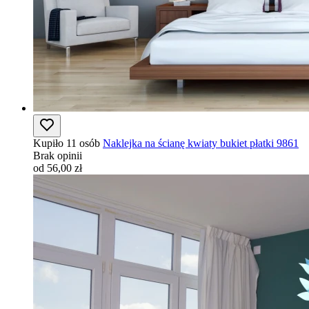
Kupiło 11 osób
Naklejka na ścianę kwiaty bukiet płatki 9861
Brak opinii
od 56,00 zł