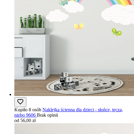
Kupiło 8 osób
Naklejka ścienna dla dzieci - słońce, tęcza,
niebo 9606
Brak opinii
od 56,00 zł