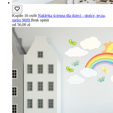
Kupiło 16 osób
Naklejka ścienna dla dzieci - słońce, tęcza,
niebo 9609
Brak opinii
od 56,00 zł