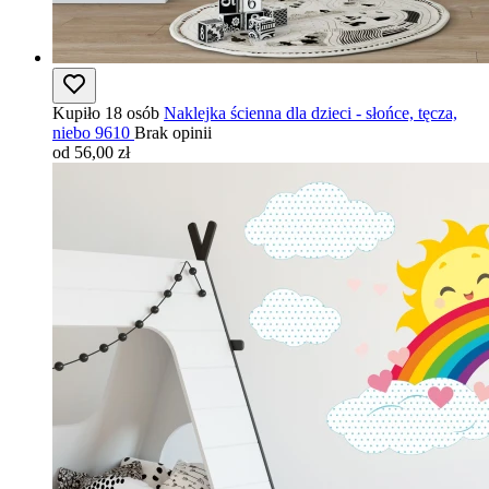
Kupiło 18 osób
Naklejka ścienna dla dzieci - słońce, tęcza,
niebo 9610
Brak opinii
od 56,00 zł