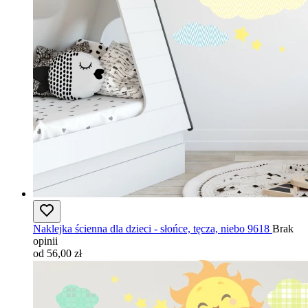
Naklejka ścienna dla dzieci - słońce, tęcza, niebo 9618
Brak
opinii
od 56,00 zł