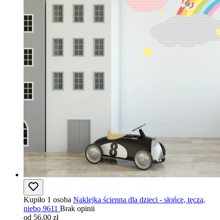
Kupiło 1 osoba
Naklejka ścienna dla dzieci - słońce, tęcza,
niebo 9611
Brak opinii
od 56,00 zł