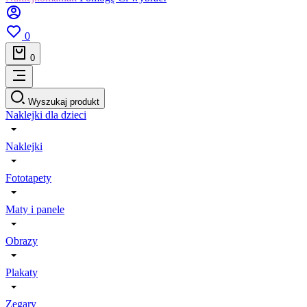
0
0
Wyszukaj produkt
Naklejki dla dzieci
Naklejki
Fototapety
Maty i panele
Obrazy
Plakaty
Zegary