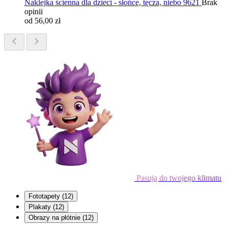
Naklejka ścienna dla dzieci - słońce, tęcza, niebo 9621
Brak
opinii
od 56,00 zł
Pasują do twojego klimatu
Fototapety
(12)
Plakaty
(12)
Obrazy na płótnie
(12)