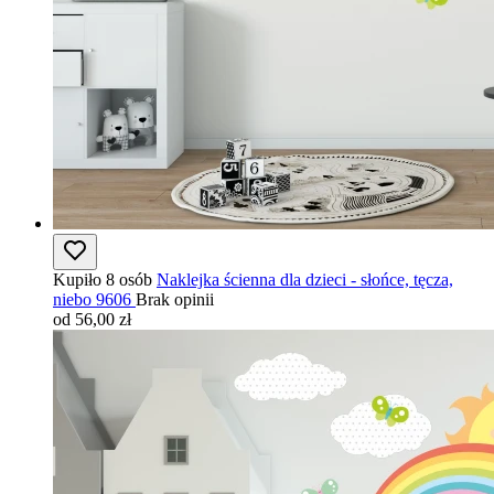
Kupiło 8 osób
Naklejka ścienna dla dzieci - słońce, tęcza,
niebo 9606
Brak opinii
od 56,00 zł