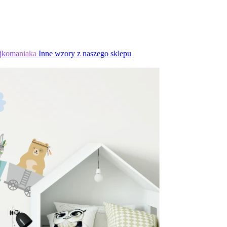
jkomaniaka
Inne wzory z naszego sklepu