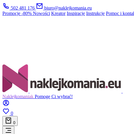
502 481 176
biuro@naklejkomania.eu
Promocje
-80%
Nowości
Kreator
Inspiracje
Instrukcje
Pomoc i konta
Naklejkomaniak
Pomogę Ci wybrać!
0
0