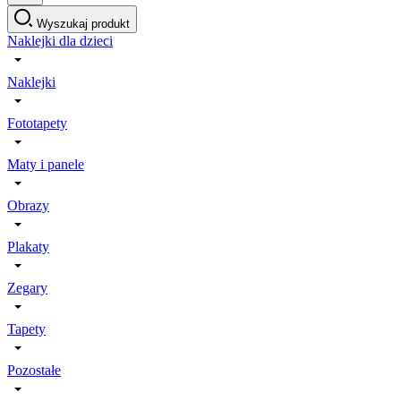
Wyszukaj produkt
Naklejki dla dzieci
Naklejki
Fototapety
Maty i panele
Obrazy
Plakaty
Zegary
Tapety
Pozostałe