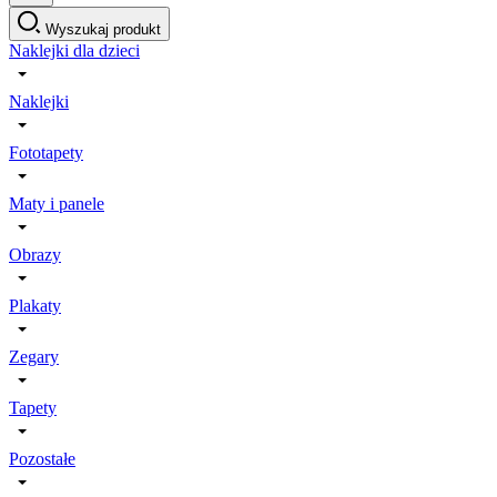
Wyszukaj produkt
Naklejki dla dzieci
Naklejki
Fototapety
Maty i panele
Obrazy
Plakaty
Zegary
Tapety
Pozostałe