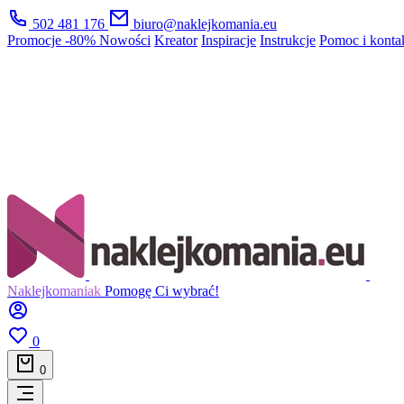
502 481 176
biuro@naklejkomania.eu
Promocje
-80%
Nowości
Kreator
Inspiracje
Instrukcje
Pomoc i konta
Naklejkomaniak
Pomogę Ci wybrać!
0
0