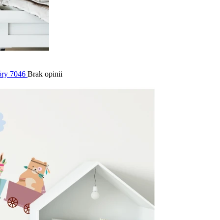
góry 7046
Brak opinii