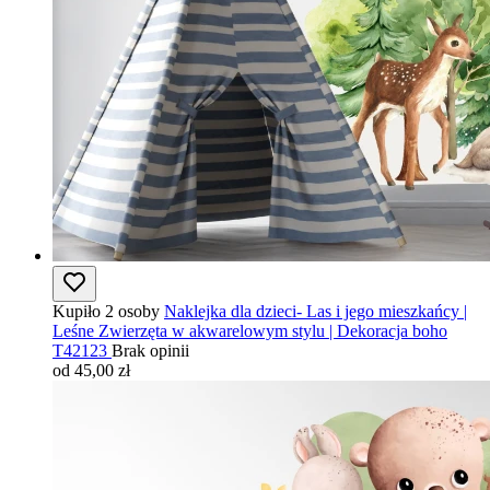
Kupiło 2 osoby
Naklejka dla dzieci- Las i jego mieszkańcy |
Leśne Zwierzęta w akwarelowym stylu | Dekoracja boho
T42123
Brak opinii
od 45,00 zł