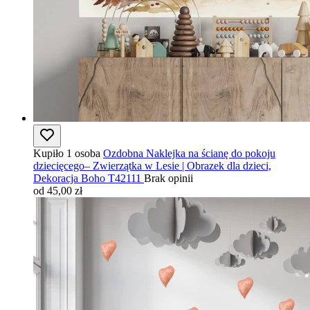
Kupiło 1 osoba
Ozdobna Naklejka na ścianę do pokoju
dziecięcego– Zwierzątka w Lesie | Obrazek dla dzieci,
Dekoracja Boho T42111
Brak opinii
od 45,00 zł