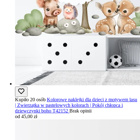
Kupiło 20 osób
Kolorowe naklejki dla dzieci z motywem lasu
| Zwierzątka w pastelowych kolorach | Pokój chłopca i
dziewczynki boho T42152
Brak opinii
od 45,00 zł