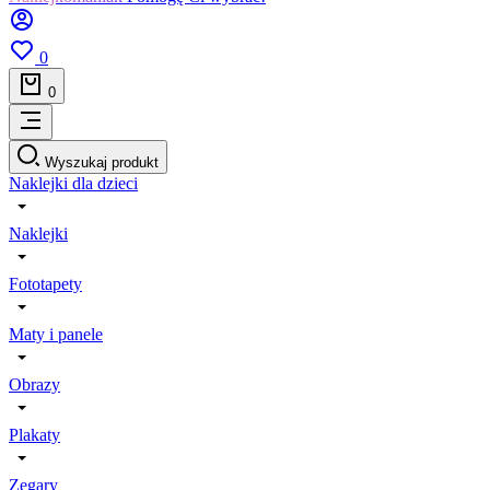
0
0
Wyszukaj produkt
Naklejki dla dzieci
Naklejki
Fototapety
Maty i panele
Obrazy
Plakaty
Zegary