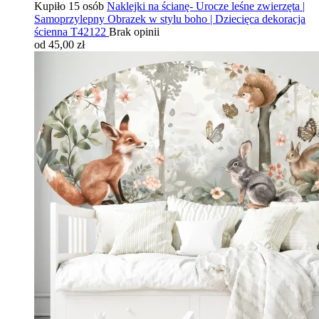
Kupiło 15 osób
Naklejki na ścianę- Urocze leśne zwierzęta |
Samoprzylepny Obrazek w stylu boho | Dziecięca dekoracja
ścienna T42122
Brak opinii
od 45,00 zł