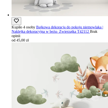
Kupiło 4 osoby
Bajkowa dekoracja do pokoju niemowlaka |
Naklejka dekoracyjna w beżu- Zwierzątka T42112
Brak
opinii
od 45,00 zł