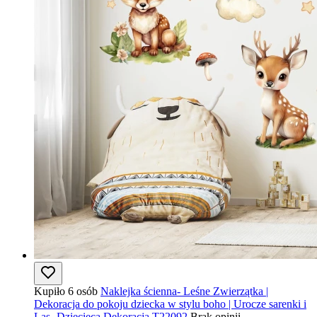
Kupiło 6 osób
Naklejka ścienna- Leśne Zwierzątka |
Dekoracja do pokoju dziecka w stylu boho | Urocze sarenki i
Las- Dziecięca Dekoracja T22092
Brak opinii