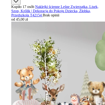
Kupiło 17 osób
Naklejki ścienne Leśne Zwierzątka- Lisek,
Szop, Królik | Dekoracja do Pokoju Dziecka, Żłobka,
Przedszkola T42154
Brak opinii
od 45,00 zł