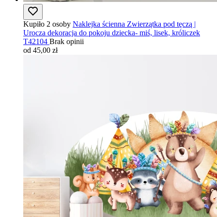
Kupiło 2 osoby
Naklejka ścienna Zwierzątka pod tęczą |
Urocza dekoracja do pokoju dziecka- miś, lisek, króliczek
T42104
Brak opinii
od 45,00 zł