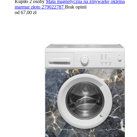
Kupiło 2 osoby
Mata magnetyczna na zmywarkę okleina
marmur złoto 279022787
Brak opinii
od 67,00 zł