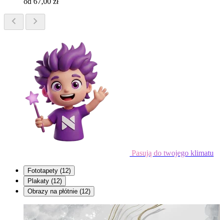
od 67,00 zł
Pasują do twojego klimatu
Fototapety
(12)
Plakaty
(12)
Obrazy na płótnie
(12)