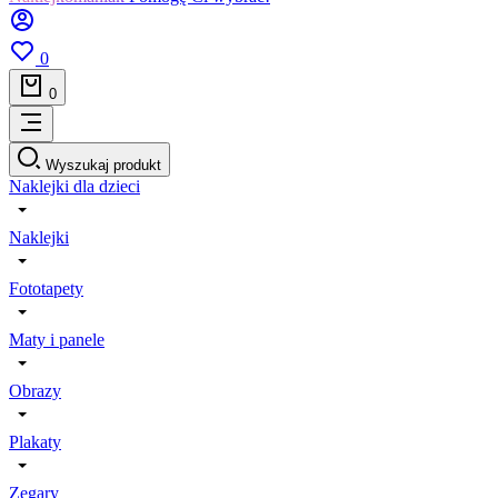
0
0
Wyszukaj produkt
Naklejki dla dzieci
Naklejki
Fototapety
Maty i panele
Obrazy
Plakaty
Zegary