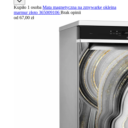
Kupiło 1 osoba
Mata magnetyczna na zmywarkę okleina
marmur złoto 365009106
Brak opinii
od 67,00 zł