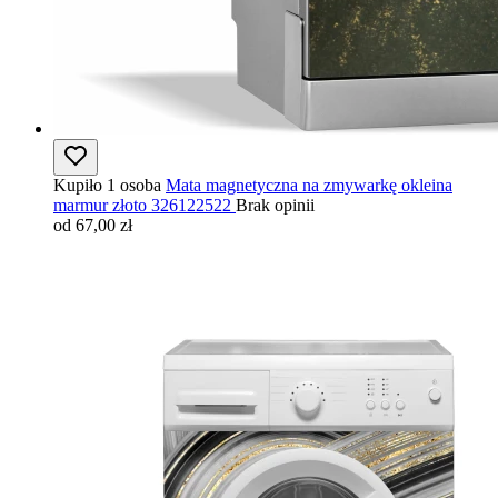
Kupiło 1 osoba
Mata magnetyczna na zmywarkę okleina
marmur złoto 326122522
Brak opinii
od 67,00 zł