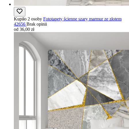
Kupiło 2 osoby
Fototapety ścienne szary marmur ze złotem
42656
Brak opinii
od 36,00 zł