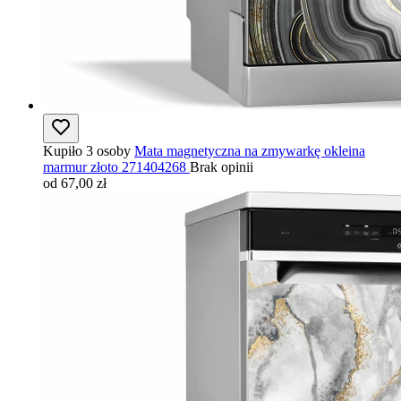
Kupiło 3 osoby
Mata magnetyczna na zmywarkę okleina
marmur złoto 271404268
Brak opinii
od 67,00 zł