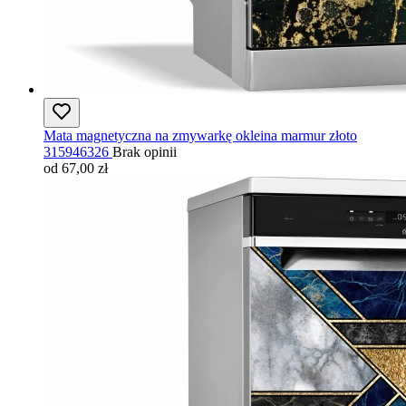
Mata magnetyczna na zmywarkę okleina marmur złoto
315946326
Brak opinii
od 67,00 zł