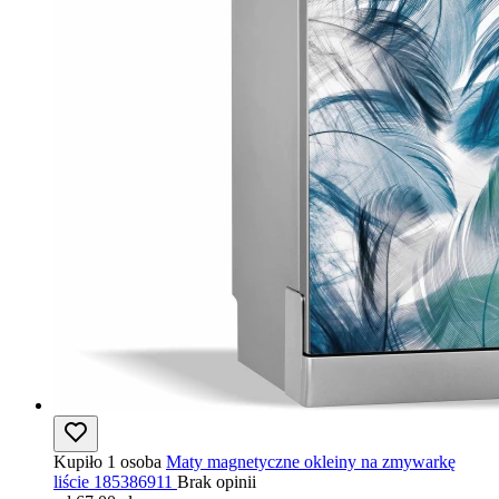
Kupiło 1 osoba
Maty magnetyczne okleiny na zmywarkę
liście 185386911
Brak opinii