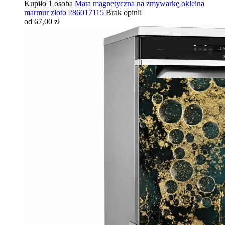
Kupiło 1 osoba
Mata magnetyczna na zmywarkę okleina
marmur złoto 286017115
Brak opinii
od 67,00 zł