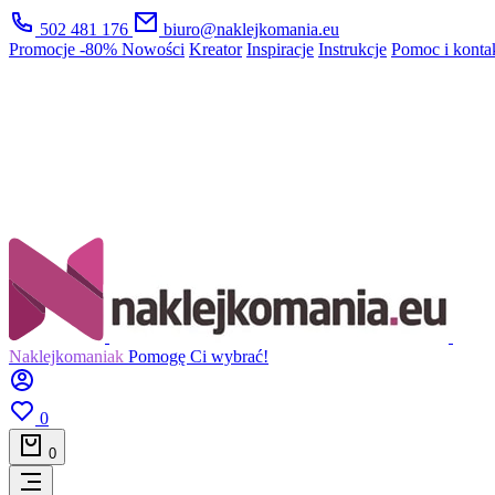
502 481 176
biuro@naklejkomania.eu
Promocje
-80%
Nowości
Kreator
Inspiracje
Instrukcje
Pomoc i konta
Naklejkomaniak
Pomogę Ci wybrać!
0
0