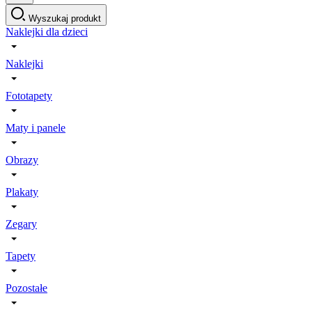
Wyszukaj produkt
Naklejki dla dzieci
Naklejki
Fototapety
Maty i panele
Obrazy
Plakaty
Zegary
Tapety
Pozostałe