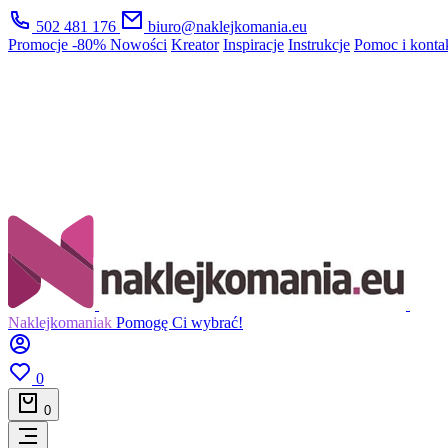
502 481 176
biuro@naklejkomania.eu
Promocje
-80%
Nowości
Kreator
Inspiracje
Instrukcje
Pomoc i konta
Naklejkomaniak
Pomogę Ci wybrać!
0
0