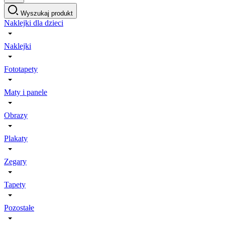
Wyszukaj produkt
Naklejki dla dzieci
Naklejki
Fototapety
Maty i panele
Obrazy
Plakaty
Zegary
Tapety
Pozostałe