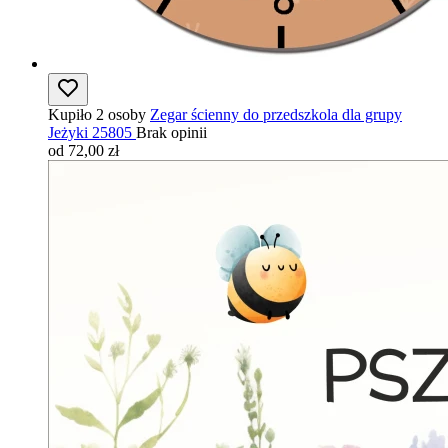
Kupiło 2 osoby
Zegar ścienny do przedszkola dla grupy
Jeżyki 25805
Brak opinii
od 72,00 zł