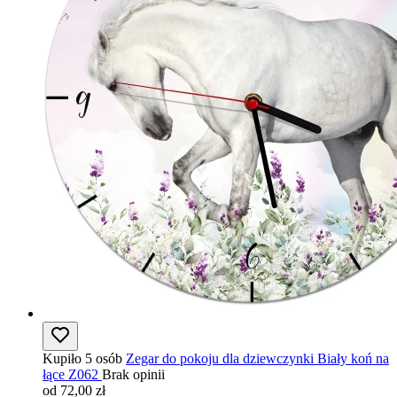
Kupiło 5 osób
Zegar do pokoju dla dziewczynki Biały koń na
łące Z062
Brak opinii
od 72,00 zł