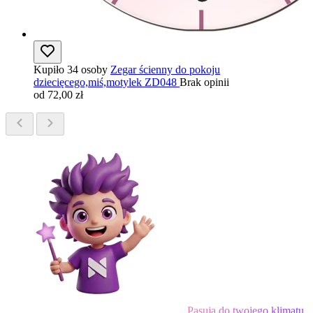
Kupiło 34 osoby
Zegar ścienny do pokoju
dziecięcego,miś,motylek ZD048
Brak opinii
od 72,00 zł
Pasują do twojego klimatu