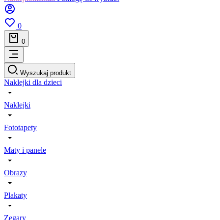
0
0
Wyszukaj produkt
Naklejki dla dzieci
Naklejki
Fototapety
Maty i panele
Obrazy
Plakaty
Zegary