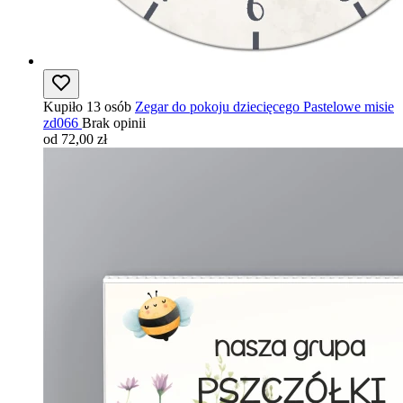
Kupiło 13 osób
Zegar do pokoju dziecięcego Pastelowe misie
zd066
Brak opinii
od 72,00 zł