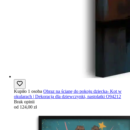
Kupiło 1 osoba
Obraz na ścianę do pokoju dziecka- Kot w
okularach | Dekoracja dla dziewczynki, nastolatki O94212
Brak opinii
od 124,00 zł