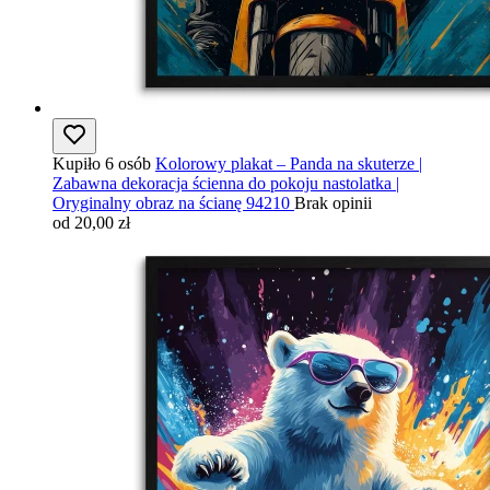
Kupiło 6 osób
Kolorowy plakat – Panda na skuterze |
Zabawna dekoracja ścienna do pokoju nastolatka |
Oryginalny obraz na ścianę 94210
Brak opinii
od 20,00 zł