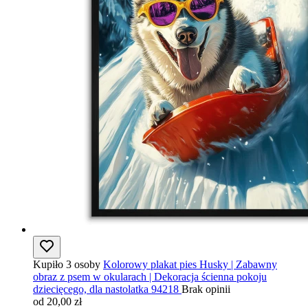
Kupiło 3 osoby
Kolorowy plakat pies Husky | Zabawny
obraz z psem w okularach | Dekoracja ścienna pokoju
dziecięcego, dla nastolatka 94218
Brak opinii
od 20,00 zł