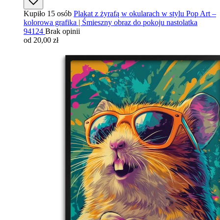
Kupiło 15 osób
Plakat z żyrafą w okularach w stylu Pop Art –
kolorowa grafika | Śmieszny obraz do pokoju nastolatka
94124
Brak opinii
od 20,00 zł