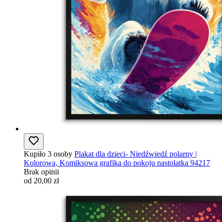
Kupiło 3 osoby
Plakat dla dzieci- Niedźwiedź polarny |
Kolorowa, Komiksowa grafika do pokoju nastolatka 94217
Brak opinii
od 20,00 zł