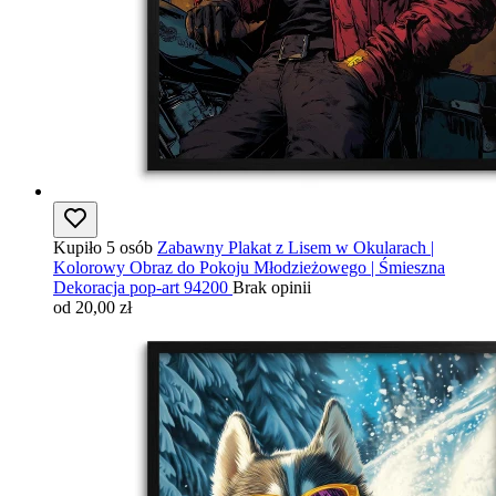
Kupiło 5 osób
Zabawny Plakat z Lisem w Okularach |
Kolorowy Obraz do Pokoju Młodzieżowego | Śmieszna
Dekoracja pop-art 94200
Brak opinii
od 20,00 zł