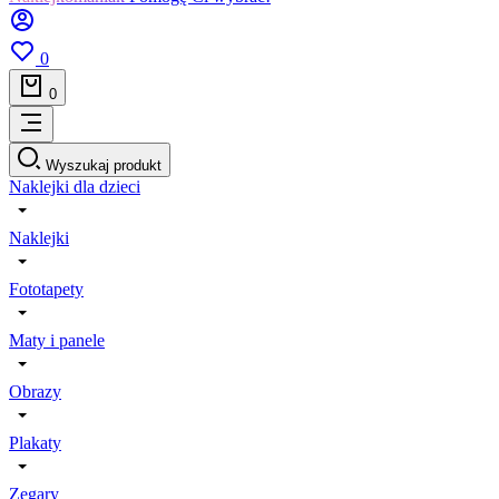
0
0
Wyszukaj produkt
Naklejki dla dzieci
Naklejki
Fototapety
Maty i panele
Obrazy
Plakaty
Zegary