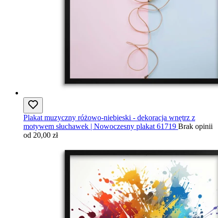
Plakat muzyczny różowo-niebieski - dekoracja wnętrz z
motywem słuchawek | Nowoczesny plakat 61719
Brak opinii
od 20,00 zł