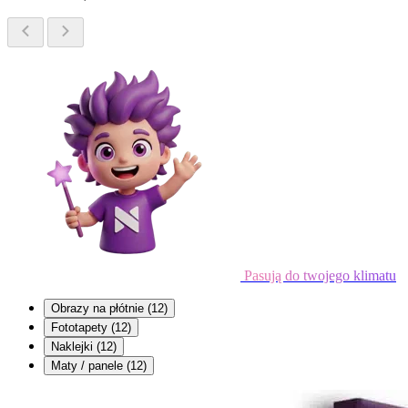
Pasują do twojego klimatu
Obrazy na płótnie
(12)
Fototapety
(12)
Naklejki
(12)
Maty / panele
(12)