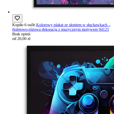
Kupiło 6 osób
Kolorowy plakat ze słoniem w słuchawkach –
fioletowo-różowa dekoracja z muzycznym motywem 94125
Brak opinii
od 20,00 zł