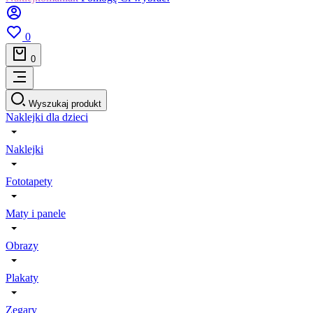
0
0
Wyszukaj produkt
Naklejki dla dzieci
Naklejki
Fototapety
Maty i panele
Obrazy
Plakaty
Zegary