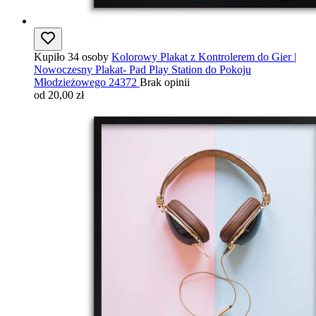
Kupiło 34 osoby
Kolorowy Plakat z Kontrolerem do Gier |
Nowoczesny Plakat- Pad Play Station do Pokoju
Młodzieżowego 24372
Brak opinii
od 20,00 zł