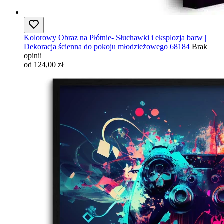
Kolorowy Obraz na Płótnie- Słuchawki i eksplozja barw |
Dekoracja ścienna do pokoju młodzieżowego 68184
Brak
opinii
od 124,00 zł