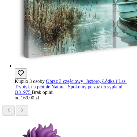
Kupiło 3 osoby
Obraz 3-częściowy- Jezioro, Łódka i Las |
Tryptyk na płótnie Natura | Spokojny pejzaż do sypialni
O81975
Brak opinii
od 169,00 zł