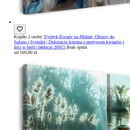
Kupiło 2 osoby
Tryptyk Kwiaty na Płótnie- Obrazy do
Salonu i Sypialni | Dekoracja ścienna z motywem kwiatów i
liści w bieli i błękicie 20915
Brak opinii
od 169,00 zł