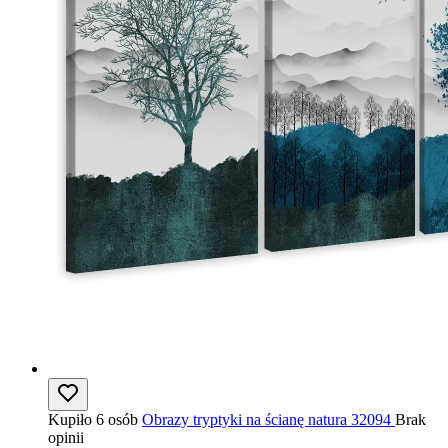
Kupiło 6 osób
Obrazy tryptyki na ścianę natura 32094
Brak
opinii