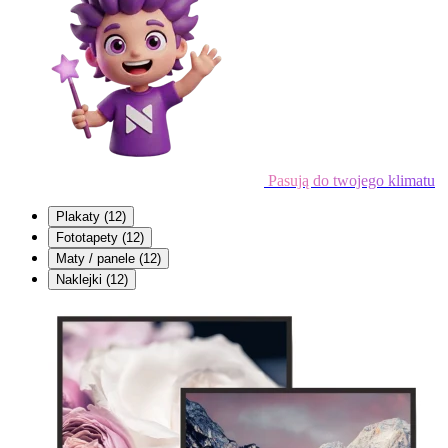
Pasują do twojego klimatu
Plakaty
(12)
Fototapety
(12)
Maty / panele
(12)
Naklejki
(12)