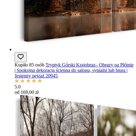
Kupiło 85 osób
Tryptyk Górski Krajobraz– Obrazy na Płótnie
| Spokojna dekoracja ścienna do salonu, sypialni lub biura |
Jesienny pejzaż 20945
5.0
od 169,00 zł