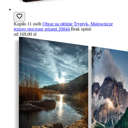
Kupiło 11 osób
Obraz na płótnie Tryptyk- Malownicze
jezioro otoczone górami 20844
Brak opinii
od 169,00 zł