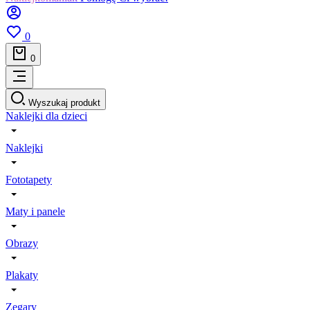
0
0
Wyszukaj produkt
Naklejki dla dzieci
Naklejki
Fototapety
Maty i panele
Obrazy
Plakaty
Zegary