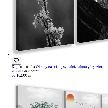
Kupiło 1 osoba
Obrazy na ścianę sypialni, salonu góry, zima
20270
Brak opinii
od 162,00 zł