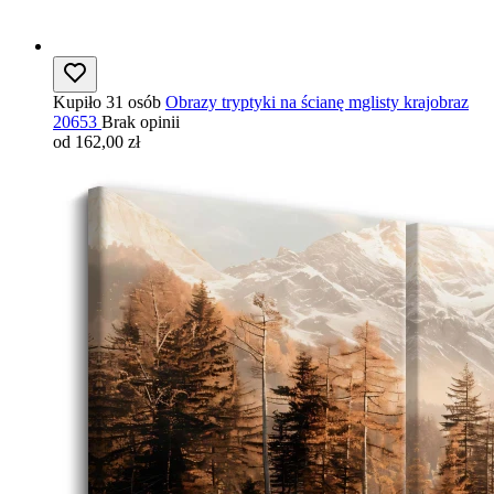
Kupiło 31 osób
Obrazy tryptyki na ścianę mglisty krajobraz
20653
Brak opinii
od 162,00 zł