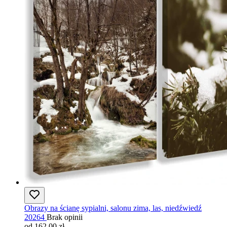
Obrazy na ścianę sypialni, salonu zima, las, niedźwiedź
20264
Brak opinii
od 162,00 zł