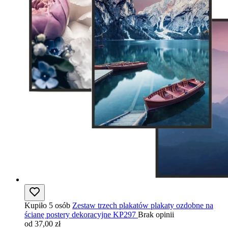
Kupiło 5 osób
Zestaw trzech plakatów plakaty ozdobne na
ścianę postery dekoracyjne KP297
Brak opinii
od 37,00 zł