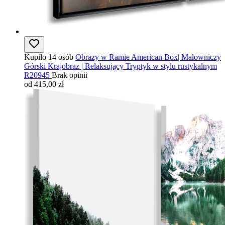
Kupiło 14 osób
Obrazy w Ramie American Box| Malowniczy
Górski Krajobraz | Relaksujący Tryptyk w stylu rustykalnym
R20945
Brak opinii
od 415,00 zł