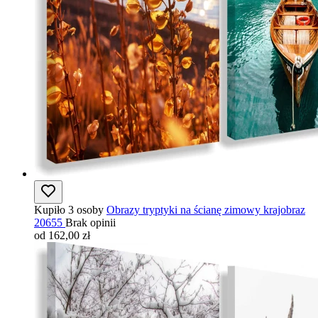
Kupiło 3 osoby
Obrazy tryptyki na ścianę zimowy krajobraz
20655
Brak opinii
od 162,00 zł