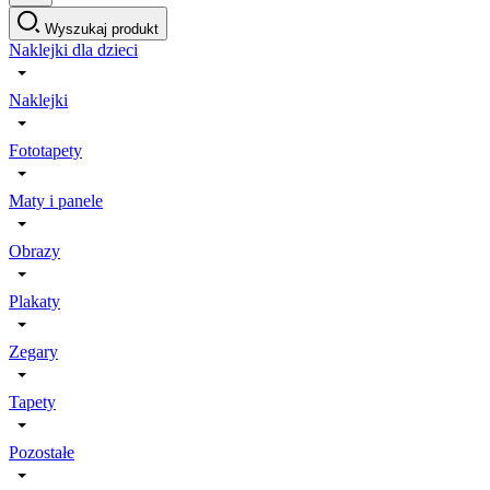
Wyszukaj produkt
Naklejki dla dzieci
Naklejki
Fototapety
Maty i panele
Obrazy
Plakaty
Zegary
Tapety
Pozostałe