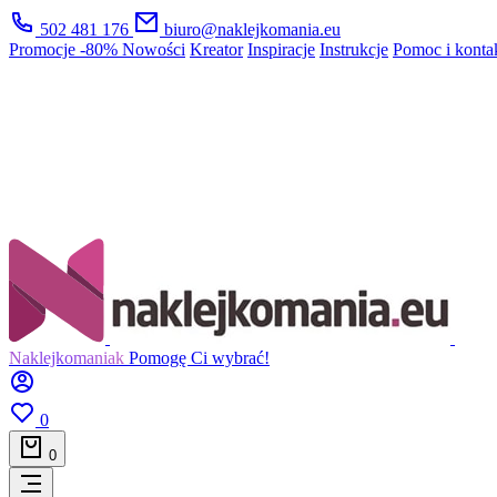
502 481 176
biuro@naklejkomania.eu
Promocje
-80%
Nowości
Kreator
Inspiracje
Instrukcje
Pomoc i konta
Naklejkomaniak
Pomogę Ci wybrać!
0
0