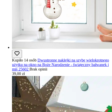
Kupiło 14 osób
Dwustronne naklejki na szybę wielokrotnego
użytku na okno na Boże Narodzenie - świąteczny bałwanek i
miś 25602
Brak opinii
39,00 zł