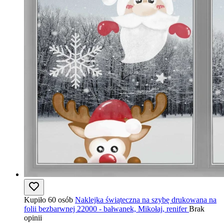
Kupiło 60 osób
Naklejka świąteczna na szybę drukowana na
folii bezbarwnej 22000 - bałwanek, Mikołaj, renifer
Brak
opinii