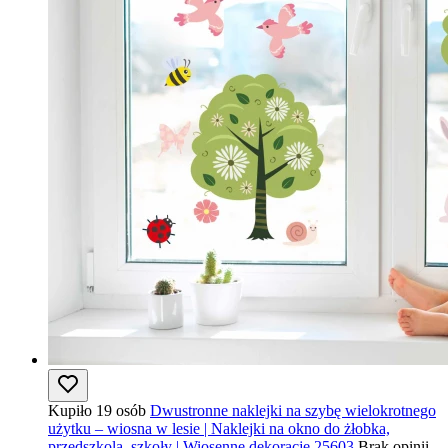
Kupiło 19 osób
Dwustronne naklejki na szybę wielokrotnego
użytku – wiosna w lesie | Naklejki na okno do żłobka,
przedszkola, szkoły | Wiosenne dekoracje 25603
Brak opinii