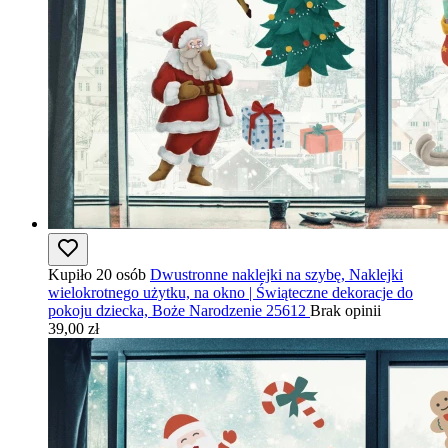
Kupiło 20 osób
Dwustronne naklejki na szybę, Naklejki
wielokrotnego użytku, na okno | Świąteczne dekoracje do
pokoju dziecka, Boże Narodzenie 25612
Brak opinii
39,00 zł