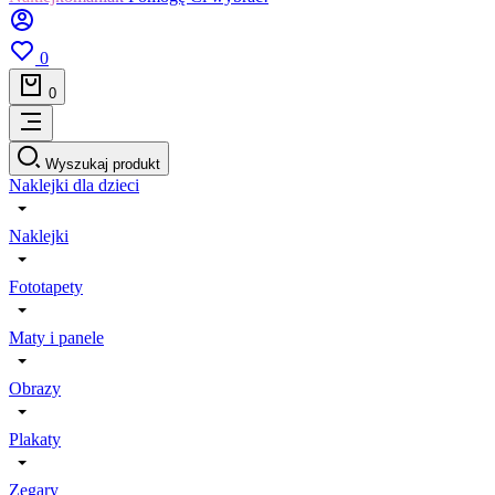
0
0
Wyszukaj produkt
Naklejki dla dzieci
Naklejki
Fototapety
Maty i panele
Obrazy
Plakaty
Zegary