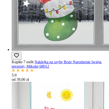
Kupiło 7 osób
Naklejka na szybę Boże Narodzenie święta,
prezenty, Mikołaj 68012
5.0
od 39,00 zł