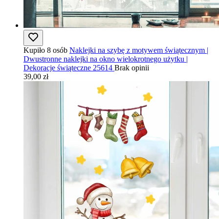
Kupiło 8 osób
Naklejki na szybę z motywem świątecznym |
Dwustronne naklejki na okno wielokrotnego użytku |
Dekoracje świąteczne 25614
Brak opinii
39,00 zł