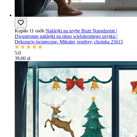
Kupiło 11 osób
Naklejki na szybę Boże Narodzenie |
Dwustronne naklejki na okno wielokrotnego użytku |
Dekoracje świąteczne- Mikołaj, renifery, choinka 25615
5.0
39,00 zł