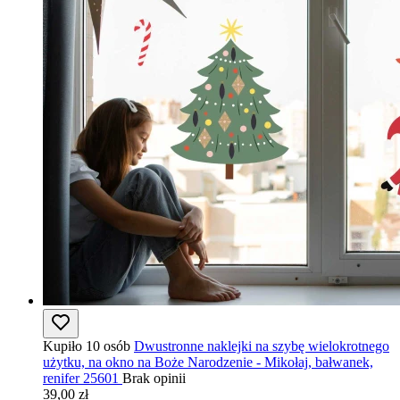
Kupiło 10 osób
Dwustronne naklejki na szybę wielokrotnego
użytku, na okno na Boże Narodzenie - Mikołaj, bałwanek,
renifer 25601
Brak opinii
39,00 zł