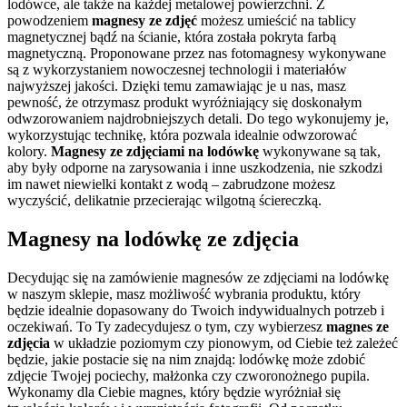
lodówce, ale także na każdej metalowej powierzchni. Z
powodzeniem
magnesy ze zdjęć
możesz umieścić na tablicy
magnetycznej bądź na ścianie, która została pokryta farbą
magnetyczną. Proponowane przez nas fotomagnesy wykonywane
są z wykorzystaniem nowoczesnej technologii i materiałów
najwyższej jakości. Dzięki temu zamawiając je u nas, masz
pewność, że otrzymasz produkt wyróżniający się doskonałym
odwzorowaniem najdrobniejszych detali. Do tego wykonujemy je,
wykorzystując technikę, która pozwala idealnie odwzorować
kolory.
Magnesy ze
zdjęciami na lodówkę
wykonywane są tak,
aby były odporne na zarysowania i inne uszkodzenia, nie szkodzi
im nawet niewielki kontakt z wodą – zabrudzone możesz
wyczyścić, delikatnie przecierając wilgotną ściereczką.
Magnesy na lodówkę ze zdjęcia
Decydując się na zamówienie magnesów ze zdjęciami na lodówkę
w naszym sklepie, masz możliwość wybrania produktu, który
będzie idealnie dopasowany do Twoich indywidualnych potrzeb i
oczekiwań. To Ty zadecydujesz o tym, czy wybierzesz
magnes ze
zdjęcia
w układzie poziomym czy pionowym, od Ciebie też zależeć
będzie, jakie postacie się na nim znajdą: lodówkę może zdobić
zdjęcie Twojej pociechy, małżonka czy czworonożnego pupila.
Wykonamy dla Ciebie magnes, który będzie wyróżniał się