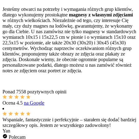
Jesteśmy otwarci na potrzeby i wymagania różnych grup klientów,
dlatego wykonujemy prostokątne
magnesy z własnymi zdjęciami
w różnych wielkościach. Niezależnie od tego, czy interesuje Cię
mały, czy duży magnes na lodówkę, gwarantujemy, że wykonamy
go dla Ciebie. U nas zamówisz nie tylko magnesy w standardowych
wymiarach 10x15 i 15x22,5 cm w pionie i o wymiarach 15x10 oraz
22,5x15 w poziomie, ale także 20x30 (30x20) i 30x45 (45x30)
centymetrów. Wychodząc naprzeciw oczekiwaniom różnych grup
klientów, proponujemy także obrazy ze zdjęcia oraz plakaty ze
zdjęcia. Doskonale wiemy, że obecnie ogromnie popularne są
personalizowane podarki, dlatego możesz u nas zamówić również
notes ze zdjęciem oraz portret ze zdjęcia.
Ponad
7558 pozytywnych opinii
Ocena
4.5
na Google
Wspaniale, fantastycznie i perfekcyjnie – starałem się dodać bardziej
szczegółowy opis. Jestem ze wszystkiego zadowolony!
Yan
Polecam