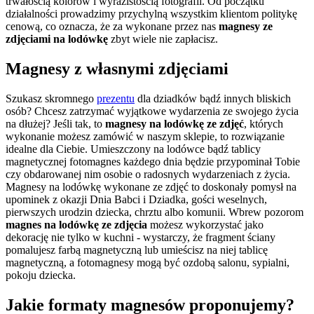
trwałością kolorów i wyrazistością fotografii. Od początku
działalności prowadzimy przychylną wszystkim klientom politykę
cenową, co oznacza, że za wykonane przez nas
magnesy ze
zdjęciami na lodówkę
zbyt wiele nie zapłacisz.
Magnesy z własnymi zdjęciami
Szukasz skromnego
prezentu
dla dziadków bądź innych bliskich
osób? Chcesz zatrzymać wyjątkowe wydarzenia ze swojego życia
na dłużej? Jeśli tak, to
magnesy na lodówkę ze zdjęć
, których
wykonanie możesz zamówić w naszym sklepie, to rozwiązanie
idealne dla Ciebie. Umieszczony na lodówce bądź tablicy
magnetycznej fotomagnes każdego dnia będzie przypominał Tobie
czy obdarowanej nim osobie o radosnych wydarzeniach z życia.
Magnesy na lodówkę wykonane ze zdjęć to doskonały pomysł na
upominek z okazji Dnia Babci i Dziadka, gości weselnych,
pierwszych urodzin dziecka, chrztu albo komunii. Wbrew pozorom
magnes na
lodówkę ze zdjęcia
możesz wykorzystać jako
dekorację nie tylko w kuchni - wystarczy, że fragment ściany
pomalujesz farbą magnetyczną lub umieścisz na niej tablicę
magnetyczną, a fotomagnesy mogą być ozdobą salonu, sypialni,
pokoju dziecka.
Jakie formaty magnesów proponujemy?