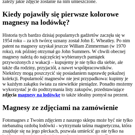
zależy jakie zdjęcie zostanie na nim umieszczone.
Kiedy pojawiły się pierwsze kolorowe
magnesy na lodówkę?
Historia tych bardzo dzisiaj popularnych gadżetów zaczęła się w
1954 roku – za ich twórcę uznany został John E. Wheatley. Po nim
patent na magnesy uzyskał jeszcze William Zimmerman (w 1970
roku), rok później otrzymał go John Summers. W chwili obecnej
magnesy należą do najczęściej wybieranych pamiątek
przywożonych z wakacji – kupujemy je nie tylko dla siebie, ale
także dla rodziny, przyjaciół, a nawet współpracowników.
Niektórzy mogą poszczycić się posiadaniem naprawdę pokaźnej
kolekcji. Popularność magnesów nie jest przypadkowa: kupimy je
w każdym zakątku świata za niewielkie pieniądze. Ponadto możemy
wykorzystać je do podtrzymania listy zakupów, przedstawiające
zdjęcia
magnesy na lodówkę
to także idealny pomysł na prezent.
Magnesy ze zdjęciami na zamówienie
Fotomagnes z Twoim zdjęciem z naszego sklepu może być nie tylko
niebanalną ozdobą lodówki - wytrzymała taśma magnetyczna, która
znajduje się na jego pleckach, pozwala umieścić go nie tylko na