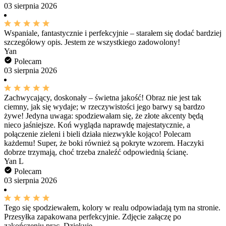
03 sierpnia 2026
Wspaniale, fantastycznie i perfekcyjnie – starałem się dodać bardziej
szczegółowy opis. Jestem ze wszystkiego zadowolony!
Yan
Polecam
03 sierpnia 2026
Zachwycający, doskonały – świetna jakość! Obraz nie jest tak
ciemny, jak się wydaje; w rzeczywistości jego barwy są bardzo
żywe! Jedyna uwaga: spodziewałam się, że złote akcenty będą
nieco jaśniejsze. Koń wygląda naprawdę majestatycznie, a
połączenie zieleni i bieli działa niezwykle kojąco! Polecam
każdemu! Super, że boki również są pokryte wzorem. Haczyki
dobrze trzymają, choć trzeba znaleźć odpowiednią ścianę.
Yan L
Polecam
03 sierpnia 2026
Tego się spodziewałem, kolory w realu odpowiadają tym na stronie.
Przesyłka zapakowana perfekcyjnie. Zdjęcie załączę po
zakończeniu prac .Dziekuję