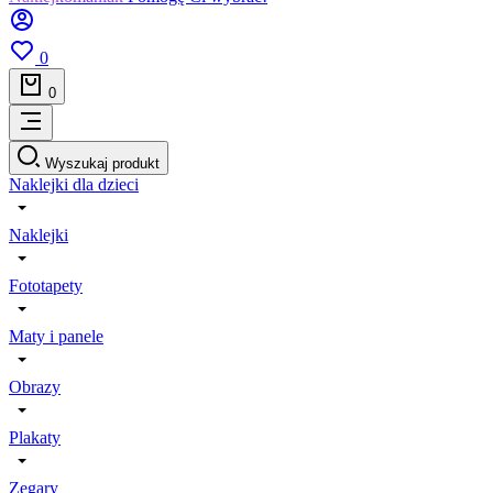
0
0
Wyszukaj produkt
Naklejki dla dzieci
Naklejki
Fototapety
Maty i panele
Obrazy
Plakaty
Zegary