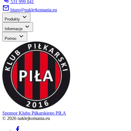
531 999 041
biuro@naklejkomania.eu
Produkty
Informacje
Pomoc
Sponsor
Klubu Piłkarskiego PIŁA
© 2026 naklejkomania.eu