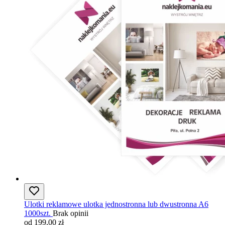
Ulotki reklamowe ulotka jednostronna lub dwustronna A6
1000szt.
Brak opinii
od 199,00 zł