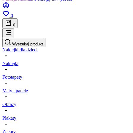
0
0
Wyszukaj produkt
Naklejki dla dzieci
Naklejki
Fototapety
Maty i panele
Obrazy
Plakaty
Zegary