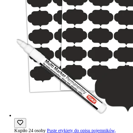
Kupiło 24 osoby
Puste etykiety do opisu pojemników,