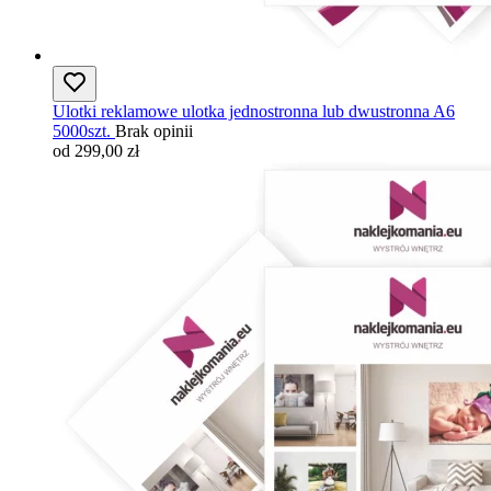
Ulotki reklamowe ulotka jednostronna lub dwustronna A6
5000szt.
Brak opinii
od 299,00 zł