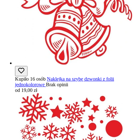
Kupiło 16 osób
Naklejka na szybę dzwonki z folii
jednokolorowe
Brak opinii
od 19,00 zł