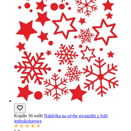
Kupiło 36 osób
Naklejka na szybę gwiazdki z folii
jednokolorowe