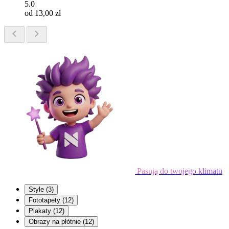
5.0
od 13,00 zł
Pasują do twojego klimatu
Style
(3)
Fototapety
(12)
Plakaty
(12)
Obrazy na płótnie
(12)