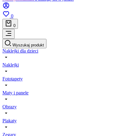
0
0
Wyszukaj produkt
Naklejki dla dzieci
Naklejki
Fototapety
Maty i panele
Obrazy
Plakaty
Zegary