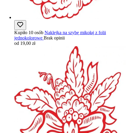
Kupiło 10 osób
Naklejka na szybę mikołaj z folii
jednokolorowe
Brak opinii
od 19,00 zł