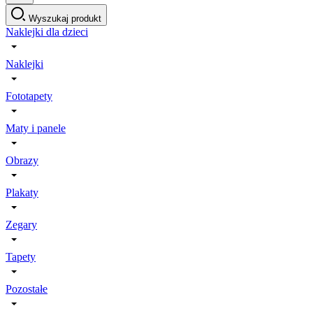
Wyszukaj produkt
Naklejki dla dzieci
Naklejki
Fototapety
Maty i panele
Obrazy
Plakaty
Zegary
Tapety
Pozostałe