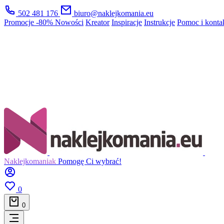
502 481 176
biuro@naklejkomania.eu
Promocje
-80%
Nowości
Kreator
Inspiracje
Instrukcje
Pomoc i konta
Naklejkomaniak
Pomogę Ci wybrać!
0
0