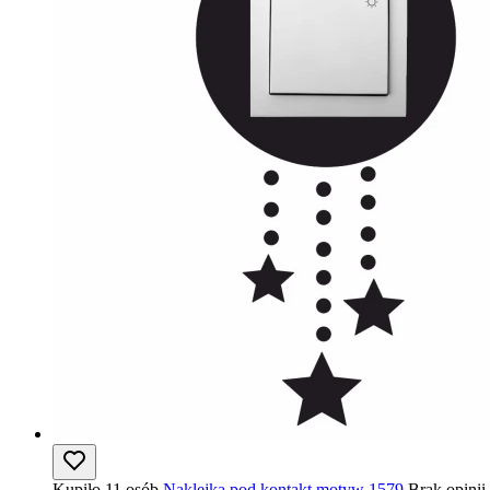
Kupiło 11 osób
Naklejka pod kontakt motyw 1579
Brak opinii