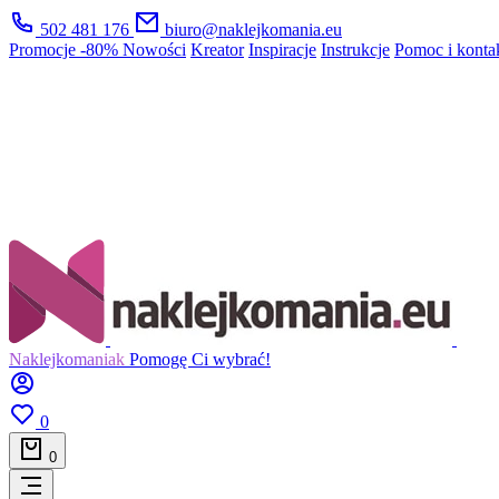
502 481 176
biuro@naklejkomania.eu
Promocje
-80%
Nowości
Kreator
Inspiracje
Instrukcje
Pomoc i konta
Naklejkomaniak
Pomogę Ci wybrać!
0
0