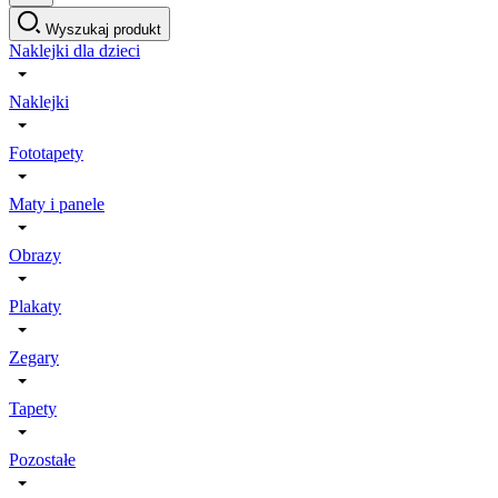
Wyszukaj produkt
Naklejki dla dzieci
Naklejki
Fototapety
Maty i panele
Obrazy
Plakaty
Zegary
Tapety
Pozostałe