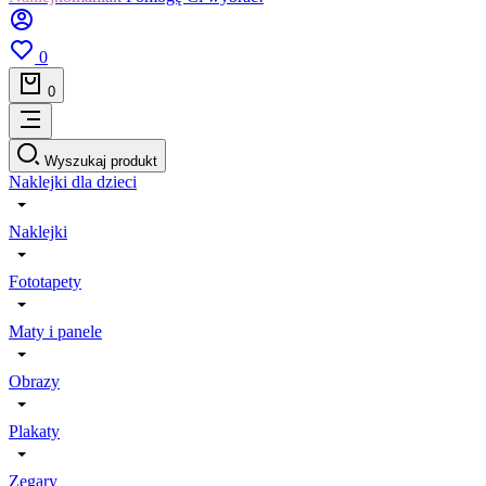
0
0
Wyszukaj produkt
Naklejki dla dzieci
Naklejki
Fototapety
Maty i panele
Obrazy
Plakaty
Zegary