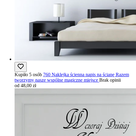
Kupiło 5 osób
760 Naklejka ścienna napis na ścianę Razem
tworzymy nasze wspólne magiczne miejsce
Brak opinii
od 48,00 zł