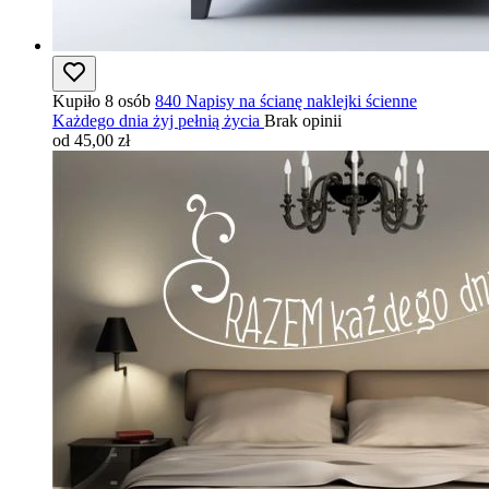
Kupiło 8 osób
840 Napisy na ścianę naklejki ścienne
Każdego dnia żyj pełnią życia
Brak opinii
od 45,00 zł