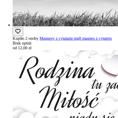
Kupiło 2 osoby
Magnesy z cytatami mg8 magnes z cytatem
Brak opinii
od 12,00 zł