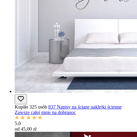
Kupiło 325 osób
837 Napisy na ścianę naklejki ścienne
Zawsze całuj mnie na dobranoc
5.0
od 45,00 zł