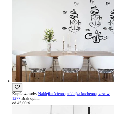
Kupiło 4 osoby
Naklejka ścienna,naklejka kuchenna, zestaw
1277
Brak opinii
od 45,00 zł