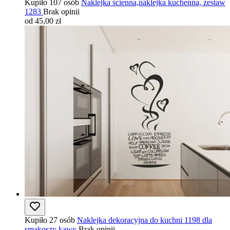
Kupiło 107 osób
Naklejka ścienna,naklejka kuchenna, zestaw
1283
Brak opinii
od 45,00 zł
Kupiło 27 osób
Naklejka dekoracyjna do kuchni 1198 dla
smakoszy kawy
Brak opinii