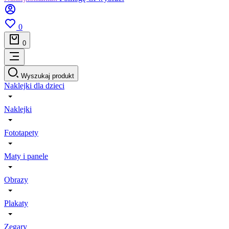
0
0
Wyszukaj produkt
Naklejki dla dzieci
Naklejki
Fototapety
Maty i panele
Obrazy
Plakaty
Zegary