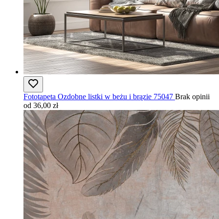
Fototapeta Ozdobne listki w beżu i brązie 75047
Brak opinii
od 36,00 zł