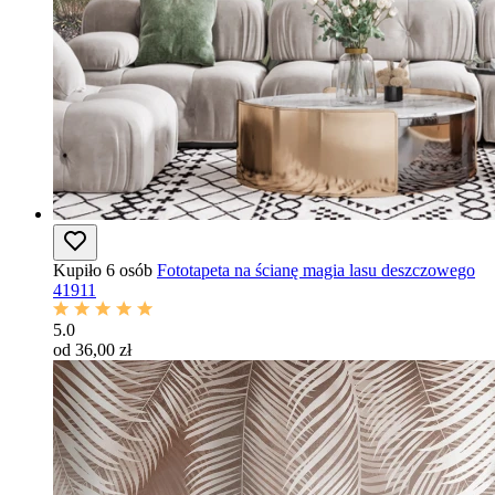
Kupiło 6 osób
Fototapeta na ścianę magia lasu deszczowego
41911
5.0
od 36,00 zł