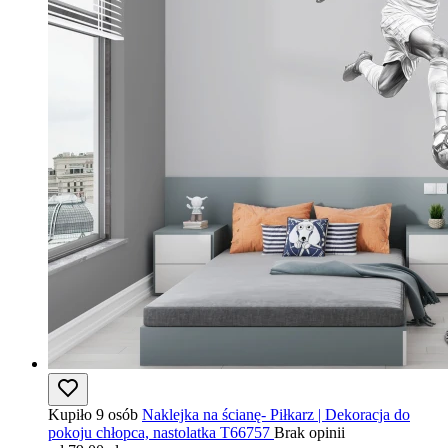
Kupiło 9 osób
Naklejka na ścianę- Piłkarz | Dekoracja do
pokoju chłopca, nastolatka T66757
Brak opinii