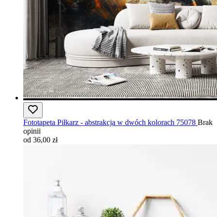
Fototapeta Piłkarz - abstrakcja w dwóch kolorach 75078
Brak
opinii
od 36,00 zł