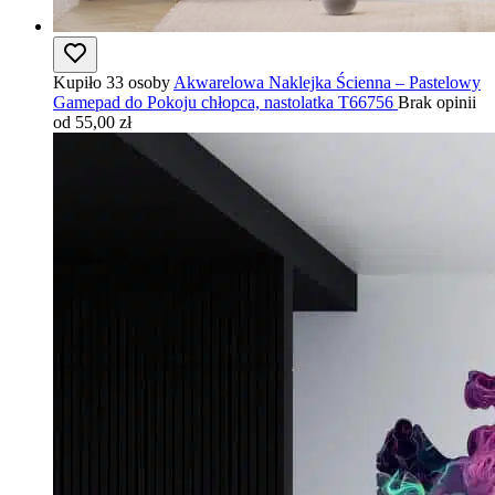
Kupiło 33 osoby
Akwarelowa Naklejka Ścienna – Pastelowy
Gamepad do Pokoju chłopca, nastolatka T66756
Brak opinii
od 55,00 zł