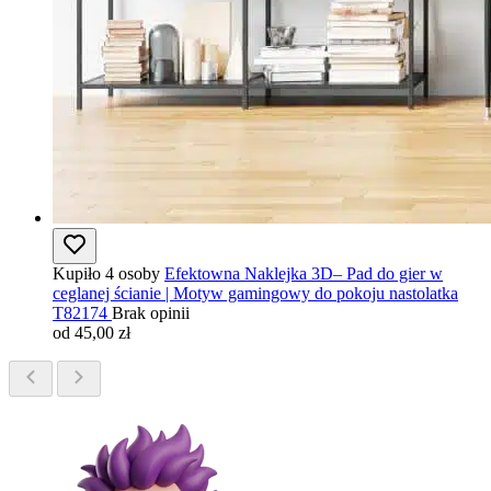
Kupiło 4 osoby
Efektowna Naklejka 3D– Pad do gier w
ceglanej ścianie | Motyw gamingowy do pokoju nastolatka
T82174
Brak opinii
od 45,00 zł