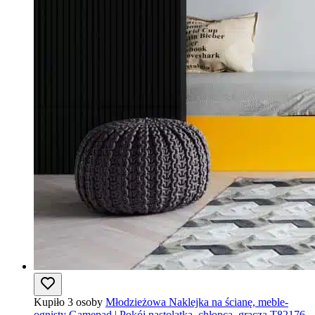
Kupiło 3 osoby
Młodzieżowa Naklejka na ścianę, meble-
ognisty Gamepad | Pokój nastolatka, chłopca, gracza T82176