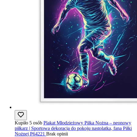
Kupiło 5 osób
Plakat Młodzieżowy Piłka Nożna – neonowy
piłkarz | Sportowa dekoracja do pokoju nastolatka, fana Piłki
Nożnej P64221
Brak opinii