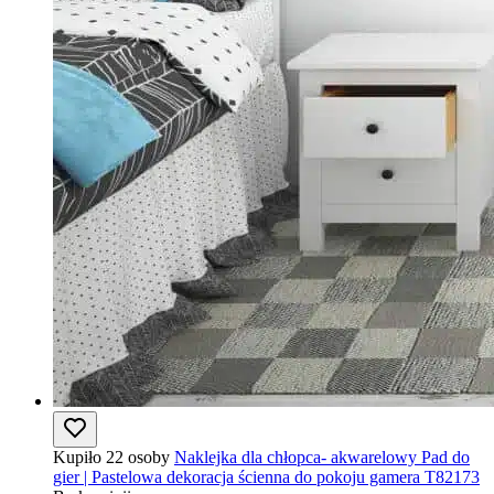
Kupiło 22 osoby
Naklejka dla chłopca- akwarelowy Pad do
gier | Pastelowa dekoracja ścienna do pokoju gamera T82173