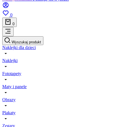
0
0
Wyszukaj produkt
Naklejki dla dzieci
Naklejki
Fototapety
Maty i panele
Obrazy
Plakaty
Zegary