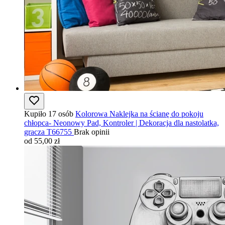
Kupiło 17 osób
Kolorowa Naklejka na ścianę do pokoju
chłopca- Neonowy Pad, Kontroler | Dekoracja dla nastolatka,
gracza T66755
Brak opinii
od 55,00 zł