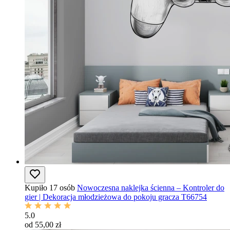
Kupiło 17 osób
Nowoczesna naklejka ścienna – Kontroler do
gier | Dekoracja młodzieżowa do pokoju gracza T66754
5.0
od 55,00 zł