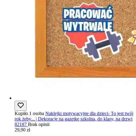
Kupiło 1 osoba
Naklejki motywacyjne dla dzieci- To jest twój
rok żeby... | Dekoracje na gazetkę szkolną, do klasy, na drzwi
82187
Brak opinii
29,90 zł