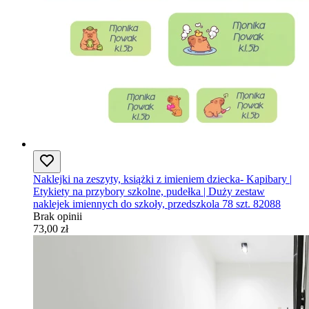
Naklejki na zeszyty, książki z imieniem dziecka- Kapibary |
Etykiety na przybory szkolne, pudełka | Duży zestaw
naklejek imiennych do szkoły, przedszkola 78 szt. 82088
Brak opinii
73,00 zł