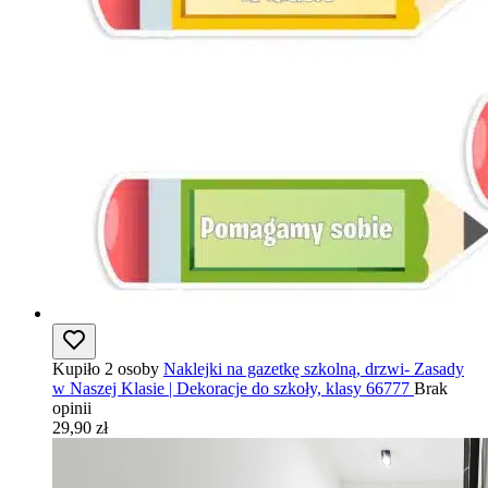
Kupiło 2 osoby
Naklejki na gazetkę szkolną, drzwi- Zasady
w Naszej Klasie | Dekoracje do szkoły, klasy 66777
Brak
opinii
29,90 zł