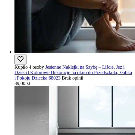
Kupiło 4 osoby
Jesienne Naklejki na Szybę – Liście, Jeż i
Dzieci | Kolorowe Dekoracje na okno do Przedszkola, żłobka
i Pokoju Dziecka 68023
Brak opinii
39,00 zł