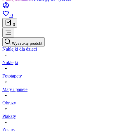
0
0
Wyszukaj produkt
Naklejki dla dzieci
Naklejki
Fototapety
Maty i panele
Obrazy
Plakaty
Zegary