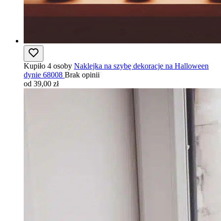
Kupiło 4 osoby
Naklejka na szybę dekoracje na Halloween
dynie 68008
Brak opinii
od 39,00 zł