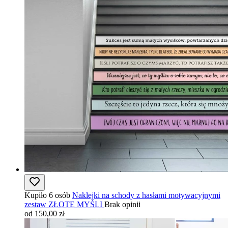
Kupiło 6 osób
Naklejki na schody z hasłami motywacyjnymi
zestaw ZŁOTE MYŚLI
Brak opinii
od 150,00 zł