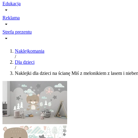
Edukacja
Reklama
Strefa prezentu
Naklejkomania
/
Dla dzieci
/
Naklejki dla dzieci na ścianę Miś z melonikiem z lasem i nieb