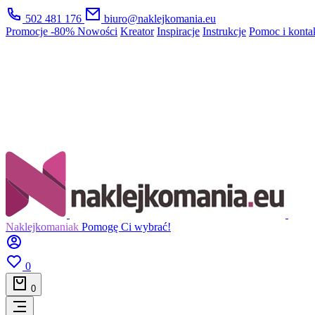
502 481 176
biuro@naklejkomania.eu
Promocje
-80%
Nowości
Kreator
Inspiracje
Instrukcje
Pomoc i konta
Naklejkomaniak
Pomogę Ci wybrać!
0
0