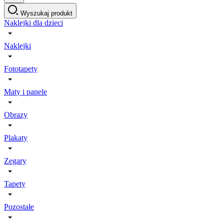
Wyszukaj produkt
Naklejki dla dzieci
Naklejki
Fototapety
Maty i panele
Obrazy
Plakaty
Zegary
Tapety
Pozostałe