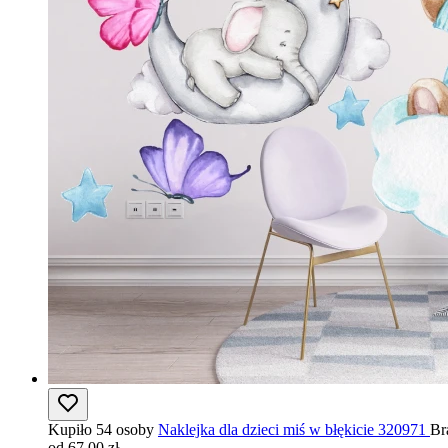
Kupiło 54 osoby
Naklejka dla dzieci miś w błękicie 320971
Br
od 67,00 zł