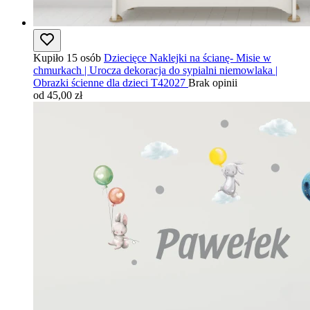
Kupiło 15 osób
Dziecięce Naklejki na ścianę- Misie w
chmurkach | Urocza dekoracja do sypialni niemowlaka |
Obrazki ścienne dla dzieci T42027
Brak opinii
od 45,00 zł