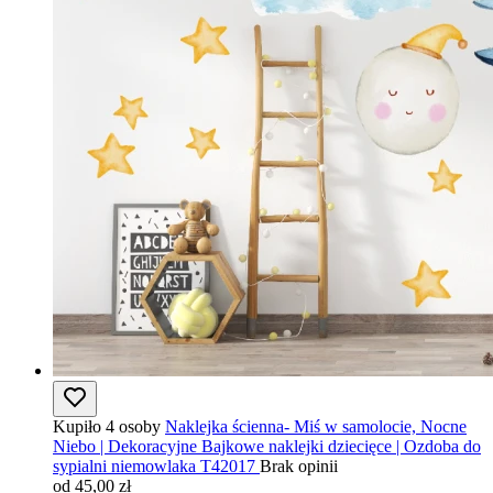
Kupiło 4 osoby
Naklejka ścienna- Miś w samolocie, Nocne
Niebo | Dekoracyjne Bajkowe naklejki dziecięce | Ozdoba do
sypialni niemowlaka T42017
Brak opinii
od 45,00 zł