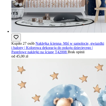
Kupiło 27 osób
Naklejka ścienna- Miś w samolocie, gwiazdki
i balony | Kolorowa dekoracja do pokoju dziecięcego |
Pastelowe naklejki na ścianę T42008
Brak opinii
od 45,00 zł