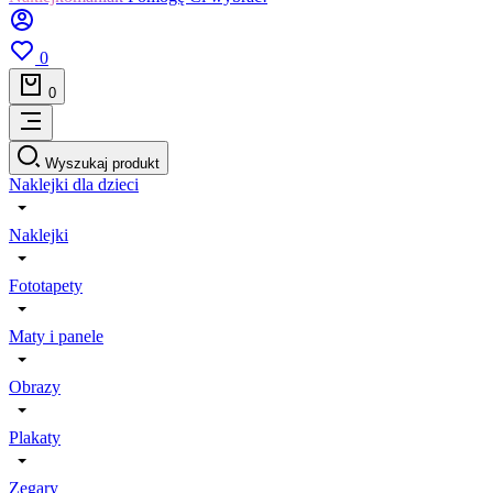
0
0
Wyszukaj produkt
Naklejki dla dzieci
Naklejki
Fototapety
Maty i panele
Obrazy
Plakaty
Zegary