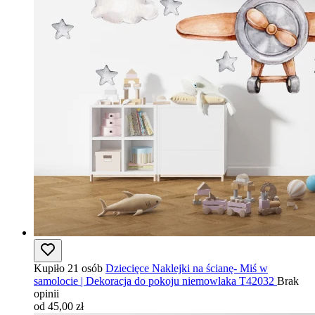
Kupiło 21 osób
Dziecięce Naklejki na ścianę- Miś w
samolocie | Dekoracja do pokoju niemowlaka T42032
Brak
opinii
od 45,00 zł