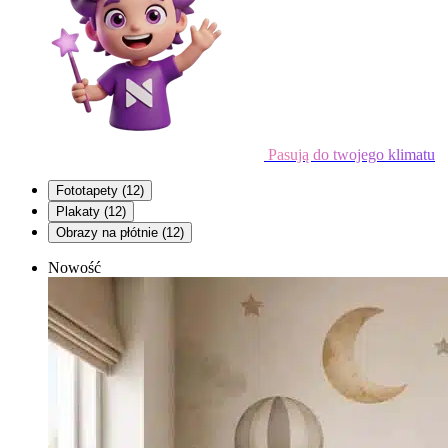
Pasują do twojego klimatu
Fototapety
(12)
Plakaty
(12)
Obrazy na płótnie
(12)
Nowość