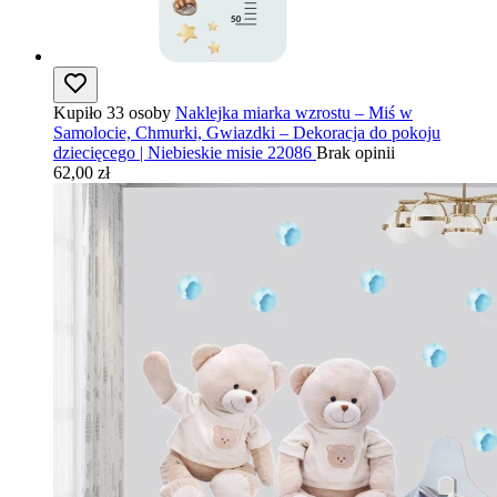
Kupiło 33 osoby
Naklejka miarka wzrostu – Miś w
Samolocie, Chmurki, Gwiazdki – Dekoracja do pokoju
dziecięcego | Niebieskie misie 22086
Brak opinii
62,00 zł