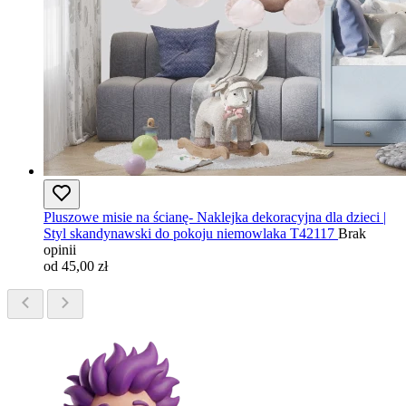
Pluszowe misie na ścianę- Naklejka dekoracyjna dla dzieci |
Styl skandynawski do pokoju niemowlaka T42117
Brak
opinii
od 45,00 zł