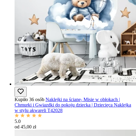
Kupiło 36 osób
Naklejki na ścianę- Misie w obłokach |
Chmurki i Gwiazdki do pokoju dziecka | Dziecięca Naklejka
w stylu akwareli T42028
5.0
od 45,00 zł