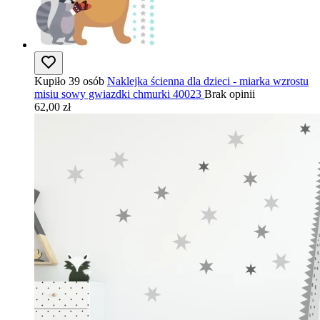
Kupiło 39 osób
Naklejka ścienna dla dzieci - miarka wzrostu
misiu sowy gwiazdki chmurki 40023
Brak opinii
62,00 zł