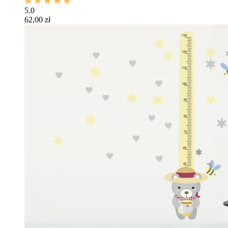
5.0
62,00 zł