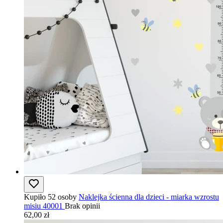
Kupiło 52 osoby
Naklejka ścienna dla dzieci - miarka wzrostu
misiu 40001
Brak opinii
62,00 zł