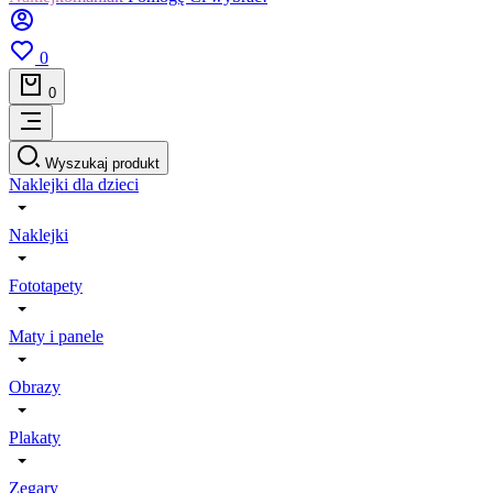
0
0
Wyszukaj produkt
Naklejki dla dzieci
Naklejki
Fototapety
Maty i panele
Obrazy
Plakaty
Zegary