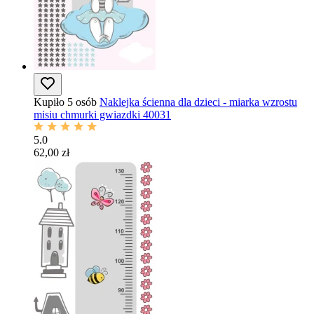
Kupiło 5 osób
Naklejka ścienna dla dzieci - miarka wzrostu
misiu chmurki gwiazdki 40031
5.0
62,00 zł