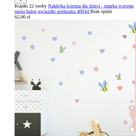
Kupiło 22 osoby
Naklejka ścienna dla dzieci - miarka wzrostu
misiu balon gwiazdki serduszka 40044
Brak opinii
62,00 zł