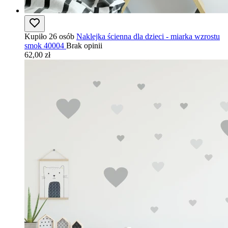
Kupiło 26 osób
Naklejka ścienna dla dzieci - miarka wzrostu
smok 40004
Brak opinii
62,00 zł