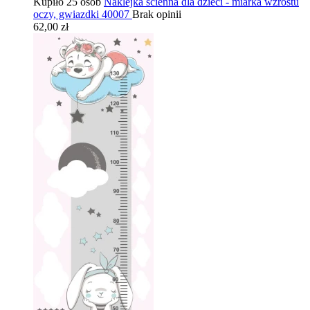
Kupiło 25 osób
Naklejka ścienna dla dzieci - miarka wzrostu
oczy, gwiazdki 40007
Brak opinii
62,00 zł