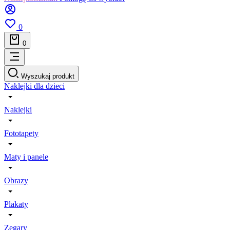
0
0
Wyszukaj produkt
Naklejki dla dzieci
Naklejki
Fototapety
Maty i panele
Obrazy
Plakaty
Zegary