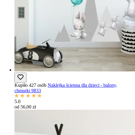
Kupiło 427 osób
Naklejka ścienna dla dzieci - balony,
chmurki 9833
5.0
od 56,00 zł