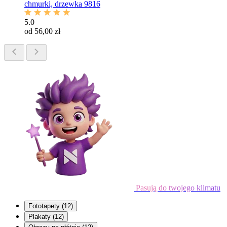
chmurki, drzewka 9816
5.0
od 56,00 zł
Pasują do twojego klimatu
Fototapety
(12)
Plakaty
(12)