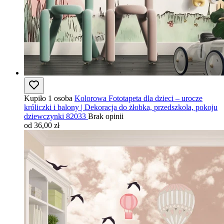
Kupiło 1 osoba
Kolorowa Fototapeta dla dzieci – urocze
króliczki i balony | Dekoracja do żłobka, przedszkola, pokoju
dziewczynki 82033
Brak opinii
od 36,00 zł