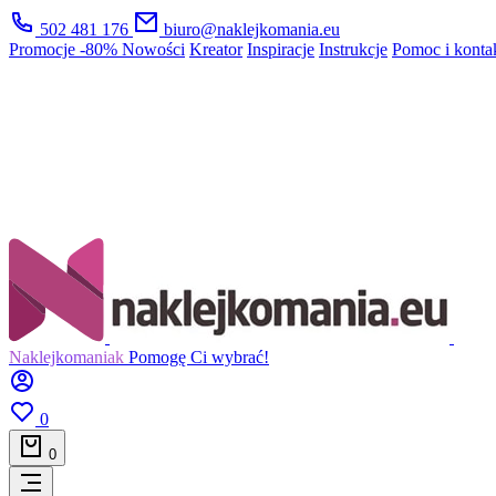
502 481 176
biuro@naklejkomania.eu
Promocje
-80%
Nowości
Kreator
Inspiracje
Instrukcje
Pomoc i konta
Naklejkomaniak
Pomogę Ci wybrać!
0
0