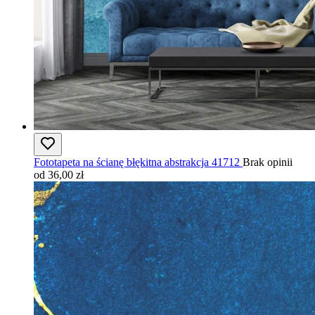
Fototapeta na ścianę błękitna abstrakcja 41712
Brak opinii
od 36,00 zł