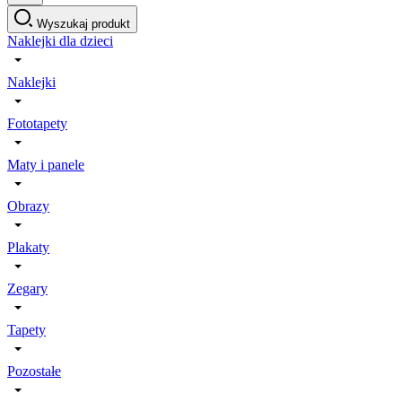
Wyszukaj produkt
Naklejki dla dzieci
Naklejki
Fototapety
Maty i panele
Obrazy
Plakaty
Zegary
Tapety
Pozostałe