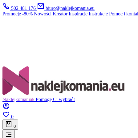
502 481 176
biuro@naklejkomania.eu
Promocje
-80%
Nowości
Kreator
Inspiracje
Instrukcje
Pomoc i konta
Naklejkomaniak
Pomogę Ci wybrać!
0
0