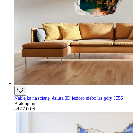
Naklejka na ścianę, dziura 3D jezioro niebo las góry 3556
Brak opinii
od 47,00 zł