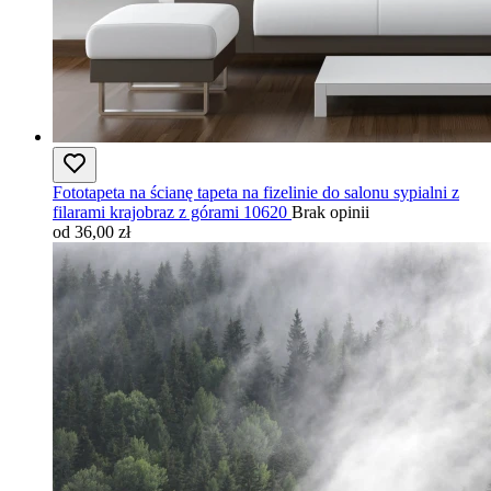
Fototapeta na ścianę tapeta na fizelinie do salonu sypialni z
filarami krajobraz z górami 10620
Brak opinii
od 36,00 zł