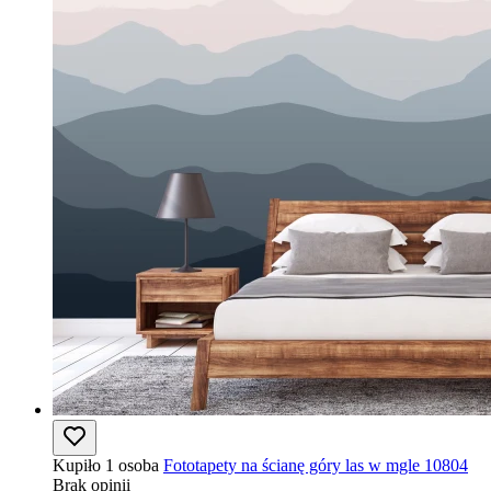
Kupiło 1 osoba
Fototapety na ścianę góry las w mgle 10804
Brak opinii