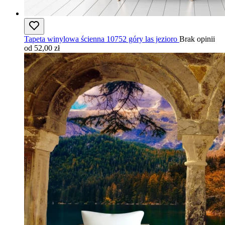
Tapeta winylowa ścienna 10752 góry las jezioro
Brak opinii
od 52,00 zł