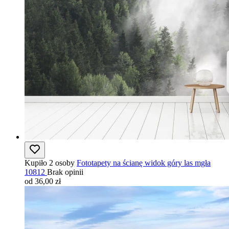
Kupiło 2 osoby
Fototapety na ścianę widok góry las mgła
10812
Brak opinii
od 36,00 zł