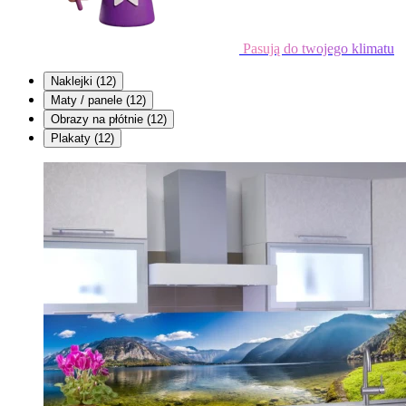
Pasują do twojego klimatu
Naklejki
(12)
Maty / panele
(12)
Obrazy na płótnie
(12)
Plakaty
(12)