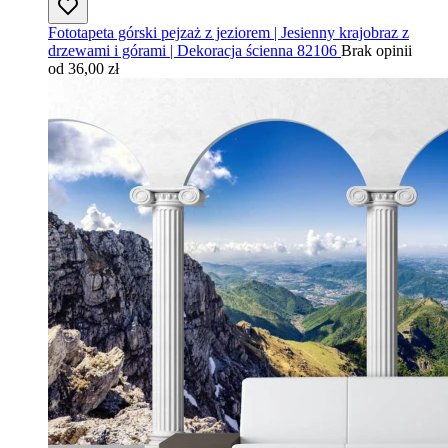
Fototapeta górski pejzaż z jeziorem | Jesienny krajobraz z
drzewami i górami | Dekoracja ścienna 82106
Brak opinii
od 36,00 zł