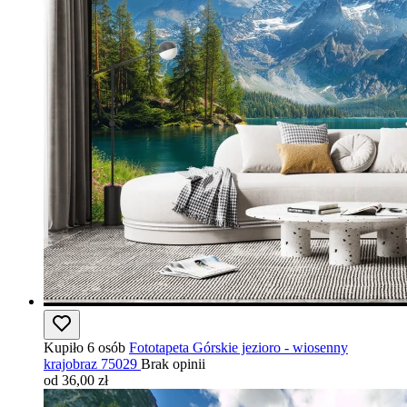
Kupiło 6 osób
Fototapeta Górskie jezioro - wiosenny
krajobraz 75029
Brak opinii
od 36,00 zł