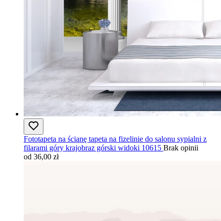
Fototapeta na ścianę tapeta na fizelinie do salonu sypialni z
filarami góry krajobraz górski widoki 10615
Brak opinii
od 36,00 zł