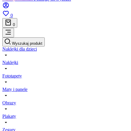
0
0
Wyszukaj produkt
Naklejki dla dzieci
Naklejki
Fototapety
Maty i panele
Obrazy
Plakaty
Zegary