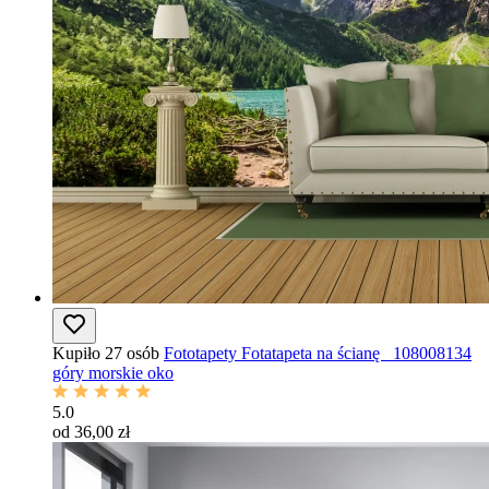
Kupiło 27 osób
Fototapety Fotatapeta na ścianę _108008134
góry morskie oko
5.0
od 36,00 zł