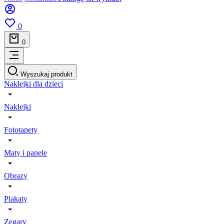
0
0
Wyszukaj produkt
Naklejki dla dzieci
Naklejki
Fototapety
Maty i panele
Obrazy
Plakaty
Zegary