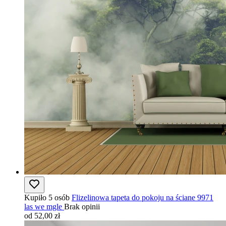
Kupiło 5 osób
Flizelinowa tapeta do pokoju na ściane 9971
las we mgle
Brak opinii
od 52,00 zł