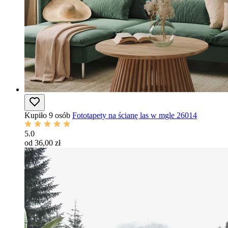
Kupiło 9 osób
Fototapety na ścianę las w mgle 26014
5.0
od 36,00 zł