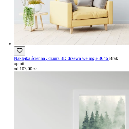
Naklejka ścienna , dziura 3D drzewa we mgle 3646
Brak
opinii
od 103,00 zł