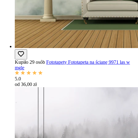
Kupiło 29 osób
Fototapety Fototapeta na ścianę 9971 las w
mgle
5.0
od 36,00 zł