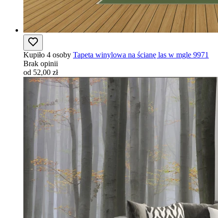
Kupiło 4 osoby
Tapeta winylowa na ścianę las w mgle 9971
Brak opinii
od 52,00 zł