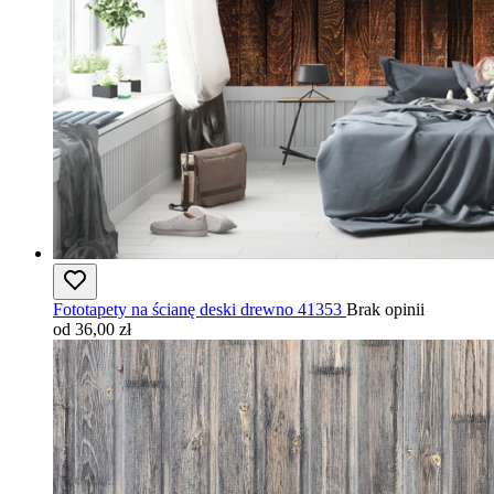
Fototapety na ścianę deski drewno 41353
Brak opinii
od 36,00 zł