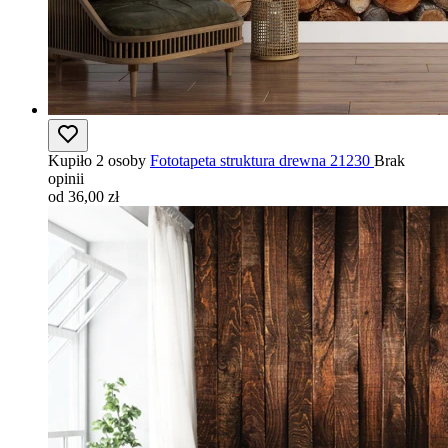
Kupiło 2 osoby
Fototapeta struktura drewna 21230
Brak
opinii
od 36,00 zł