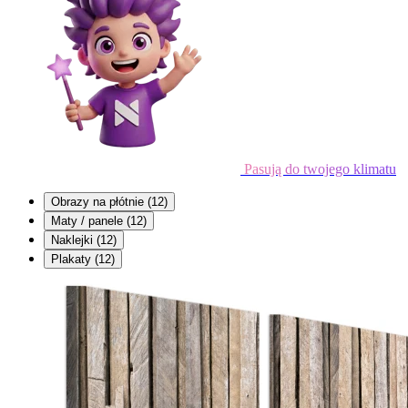
Pasują do twojego klimatu
Obrazy na płótnie
(12)
Maty / panele
(12)
Naklejki
(12)
Plakaty
(12)