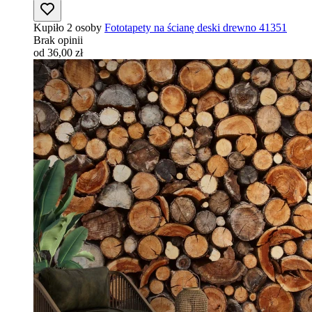
Kupiło 2 osoby
Fototapety na ścianę deski drewno 41351
Brak opinii
od 36,00 zł