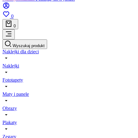
0
0
Wyszukaj produkt
Naklejki dla dzieci
Naklejki
Fototapety
Maty i panele
Obrazy
Plakaty
Zegary