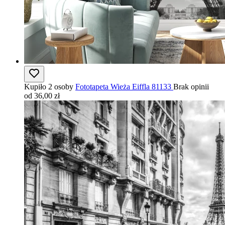
Kupiło 2 osoby
Fototapeta Wieża Eiffla 81133
Brak opinii
od 36,00 zł