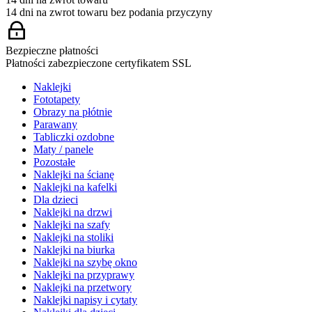
14 dni na zwrot towaru bez podania przyczyny
Bezpieczne płatności
Płatności zabezpieczone certyfikatem SSL
Naklejki
Fototapety
Obrazy na płótnie
Parawany
Tabliczki ozdobne
Maty / panele
Pozostałe
Naklejki na ścianę
Naklejki na kafelki
Dla dzieci
Naklejki na drzwi
Naklejki na szafy
Naklejki na stoliki
Naklejki na biurka
Naklejki na szybę okno
Naklejki na przyprawy
Naklejki na przetwory
Naklejki napisy i cytaty