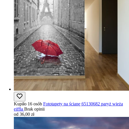
Kupiło 16 osób
Fototapety na ścianę 65130682 paryż wieża
eiffla
Brak opinii
od 36,00 zł