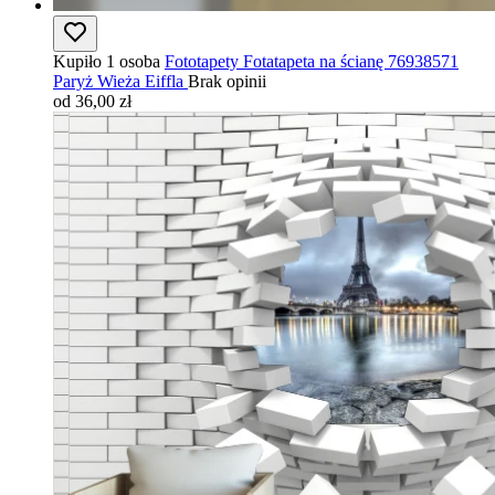
Kupiło 1 osoba
Fototapety Fotatapeta na ścianę 76938571
Paryż Wieża Eiffla
Brak opinii
od 36,00 zł