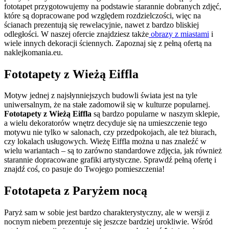
fototapet przygotowujemy na podstawie starannie dobranych zdjęć,
które są dopracowane pod względem rozdzielczości, więc na
ścianach prezentują się rewelacyjnie, nawet z bardzo bliskiej
odległości. W naszej ofercie znajdziesz także
obrazy z miastami
i
wiele innych dekoracji ściennych. Zapoznaj się z pełną ofertą na
naklejkomania.eu.
Fototapety z Wieżą Eiffla
Motyw jednej z najsłynniejszych budowli świata jest na tyle
uniwersalnym, że na stałe zadomowił się w kulturze popularnej.
Fototapety z Wieżą Eiffla
są bardzo popularne w naszym sklepie,
a wielu dekoratorów wnętrz decyduje się na umieszczenie tego
motywu nie tylko w salonach, czy przedpokojach, ale też biurach,
czy lokalach usługowych. Wieżę Eiffla można u nas znaleźć w
wielu wariantach – są to zarówno standardowe zdjęcia, jak również
starannie dopracowane grafiki artystyczne. Sprawdź pełną ofertę i
znajdź coś, co pasuje do Twojego pomieszczenia!
Fototapeta z Paryżem nocą
Paryż sam w sobie jest bardzo charakterystyczny, ale w wersji z
nocnym niebem prezentuje się jeszcze bardziej urokliwie. Wśród