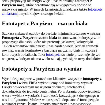
setek propozycji nie mogło więc u nas zabraknąć
fototapet z
Paryżem nocą,
które przedstawiają w wyjątkowy sposób to
niezwykłe miasto. W innych kategoriach znajdziesz także
fototapety
z miastami
innych krajów z całego świata!
Fototapet z Paryżem – czarno biała
Szukasz ciekawej ozdoby do bardziej minimalistycznego wnętrza?
Fototapeta z Paryżem czarno biała
to stonowana kolorystycznie
propozycja dla osób, które nie preferują jaskrawej kolorystyki.
Takich wariantów znajdziesz u nas bardzo wiele, jednak sprawdź
również wersje kontrastowe bazujące na czarno białym wzorze i
kolorowych dodatkach. Taka
fototapeta
świetnie prezentuje się we
wnętrzu, w którym nie ma wielu rzucających się w oczy dodatków.
Fototapety z Paryżem na wymiar
Wychodząc naprzeciw potrzebom klientów, wszystkie
fototapety z
Paryżem i wieżą Eiffla
wykonujemy pod konkretny wymiar.
Dzięki nowoczesnym maszynom docinamy fototapety z
dokładnością do jednego centymetra. Po wybraniu odpowiedniego
wzoru wybierz wysokość i szerokość, korzystając z dostępnego u
nas konfiguratora. Możesz w ten sposób dopasować fototapetę do
wielkości każdej ściany. Ponadto znajdziesz u nas wszystkie