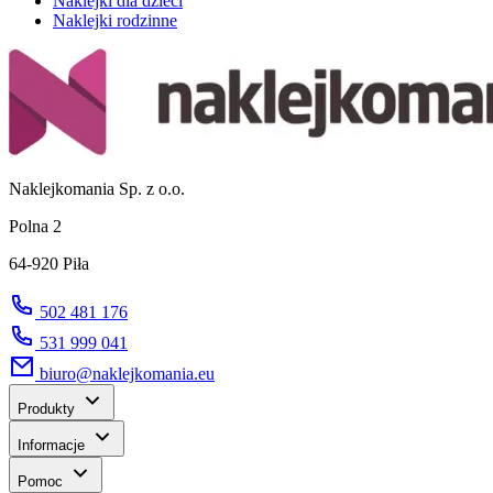
Naklejki dla dzieci
Naklejki rodzinne
Naklejkomania Sp. z o.o.
Polna 2
64-920 Piła
502 481 176
531 999 041
biuro@naklejkomania.eu
Produkty
Informacje
Pomoc