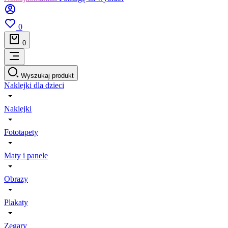
0
0
Wyszukaj produkt
Naklejki dla dzieci
Naklejki
Fototapety
Maty i panele
Obrazy
Plakaty
Zegary