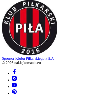
Sponsor
Klubu Piłkarskiego PIŁA
© 2026 naklejkomania.eu