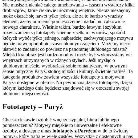
Nie musisz zmieniać całego umeblowania – czasem wystarczy kilka
drobiazgów, które ciekawie urozmaicą wnętrze. Nieraz niezbędny
może okazać się nawet tylko jeden, ale za to bardzo wyrazisty
element, ażeby odmienić pomieszczenie i nadać mu całkowicie
nowego charakteru. Właśnie takim, bardzo łatwym i szybkim
rozwiązaniem są fototapety ścienne z setkami wzorów, spośród
których wybór tylko jednego, najbardziej zachwycającego motywu
będzie prawdopodobnie czasochłonnym zajęciem. Możemy nieco
ułatwić to zadanie: co powiesz na panoramę ulubionego miasta?
Miejski krajobraz jest bardzo modny i może być wykorzystany we
wnętrzach utrzymanych w różnych stylach. Jeśli myśląc o
ulubionym mieście, wyobrażasz sobie romantyczny, w pewnym
sensie mityczny Paryż, stolicę miłości i kultury, świetnie trafiłeś. Ta
kategoria produktów zawiera wszystkie fototapety z motywem
Paryża dostępne w ofercie. Na pewno znajdziesz fototapety, dzięki
którym każdego dnia będziesz znajdować się w otoczeniu swojej
ulubionej miejscowości.
Fototapety – Paryż
Chcesz ciekawie ozdobić wnętrze sypialni, biura lub innego
pomieszczenia? Motywy miejskie to uniwersalne i efektowne
ozdoby, a dostępne u nas
fototapety z Paryżem
w tle to świetny
pomysł, który trafia w wiele gustów. Wszystkie z dostępnych u nas