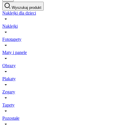
Wyszukaj produkt
Naklejki dla dzieci
Naklejki
Fototapety
Maty i panele
Obrazy
Plakaty
Zegary
Tapety
Pozostałe