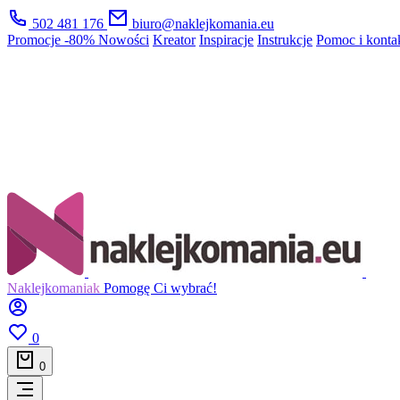
502 481 176
biuro@naklejkomania.eu
Promocje
-80%
Nowości
Kreator
Inspiracje
Instrukcje
Pomoc i konta
Naklejkomaniak
Pomogę Ci wybrać!
0
0