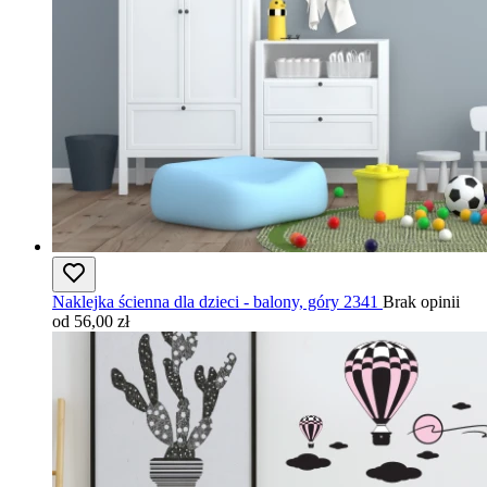
Naklejka ścienna dla dzieci - balony, góry 2341
Brak opinii
od 56,00 zł